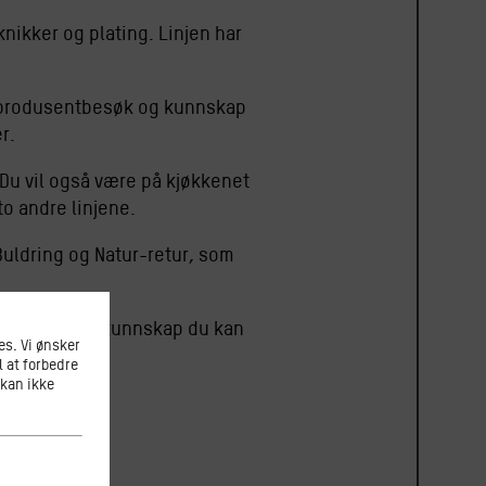
nikker og plating. Linjen har
 produsentbesøk og kunnskap
r.
 Du vil også være på kjøkkenet
o andre linjene.
 Buldring og Natur-retur, som
esskap. Det er kunnskap du kan
s. Vi ønsker
l at forbedre
 kan ikke