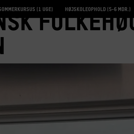
Sommerkursus (1 uge)
Højskoleophold (5-6 mdr.)
nsk folkehøg
n