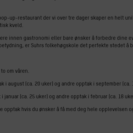
pop-up-restaurant der vi over tre dager skaper en helt uni
tisk kveld.
re innen gastronomi eller bare ønsker å forbedre dine ev
betydning, er Suhrs folkehøgskole det perfekte stedet å 
 to om våren.
k i august (ca. 20 uker) og andre opptak i september (ca. 
i januar (ca. 25 uker) og andre opptak i februar (ca. 18 uke
te opptak hvis du ønsker å få med deg hele opplevelsen og 