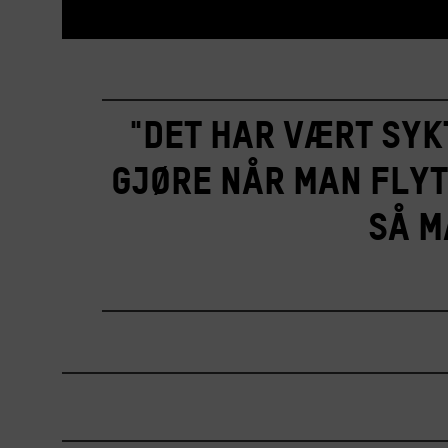
"Det har vært sykt
gjøre når man flyt
så m