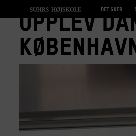
Det sker
Opplev da
Københav