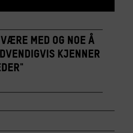
å være med og noe å
ødvendigvis kjenner
eder"