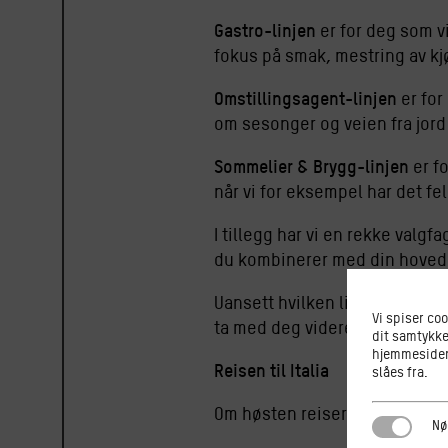
Gastro-linjen
er for deg som v
fokus på smak, mestring av kj
Omstillingsagent-linjen
er for
om sesonger og veien fra jord 
Sommelier & Brygg-linjen
er f
når vi for eksempel har det f
I tillegg har vi en rekke valg
du kombinerer med din hovedl
Uansett hvilken linje du velge
Vi spiser co
ta med deg videre i livet.
dit samtykke
hjemmesiden.
Reisen til Italia
slåes fra.
Om høsten reiser vi i 10 dager 
Nødvendi
Nø