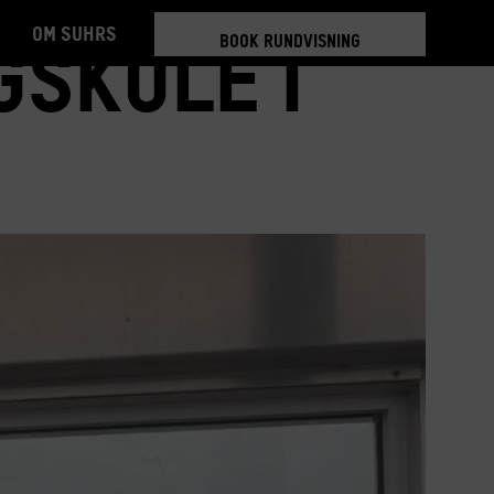
Om Suhrs
BOOK RUNDVISNING
skole i
TILMELD 5-6 MDR.
BOOK RUNDVISNING