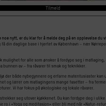
Tilmeld
noe nytt, er du klar for å melde deg på en opplevelse du vi
 få din daglige base i hjertet av København – nær Nørrepor
k mulighet for alle som ønsker å fordype seg i matlaging, 
ra bunnen av – fra råvarer til smak og teknikker.
miljø der både nybegynnere og erfarne matentusiaster kan 
kenet og lærer om matlagingens mange fasetter – fra ferme
turer. Vi har fokus på økologiske og lokale råvarer.
strekker seg utover kjøkkenet. Du kan fordype deg i ulike
nne ro i «Yoga og meditasjon» eller bli med når «Natur-retu