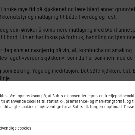
il bruke mye tid på kjøkkenet og lære blant annet grunntek
økkenutstyr og matlaging til både hverdag og fest.
 deg som ønsker å kombinere matlaging med blant annet
til bord. Linjen har fokus på forbruk, handling og løsninge
or deg som er nysgjerrig på vin, øl, kombucha og smaking.
elles faget «verdenskjøkken», som du har sammen med de t
fag som Baking, Yoga og meditasjon, Det søte kjøkken, Ost,
inje.
r, vil du lære mer om bærekraft, deg selv og sosiale fell
okies. Vær opmærksom på, at Suhrs.dk anvender egne- og tredjepartscookie
 til at anvende cookies til statistik-, præference- og marketingformål og ti
 Udvalgte cookies er nødvendige for at Suhrs.dk fungerer optimalt. Disse
til Liguria og Piemonte ved Middelhavet i Italia.
ge cookies
dvendige cookies