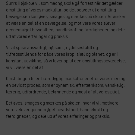
Suhrs Højskole vil som madhøjskole gå forrest når det gælder
omstilling af vores madkultur, og det betyder at omstilling-
bevægelsen kan øves, smages og mærkes på skolen. Vi ønsker
at være en del af en bevægelse, og motivere vores elever
gennem øget bevidsthed, handlekraft og færdigheder, og dele
ud af vores erfaringer og praksis.
Vi vil spise ansvarligt, nøjsomt, nydelsesfuldt og
tilfredsstillende for både vores krop, sjæl og planet, og er i
konstant udvikling, så vi lever op til den omstillingsbevægelse,
vi vil være en del af.
Omstillingen til en bæredygtig madkultur er efter vores mening
en bevidst proces, som er dynamisk, eftertænksom, vanskelig,
lærerig, udfordrende, belønnende og mest af alt vores pligt.
Det øves, smages og mærkes på skolen, hvor vi vil motivere
vores elever gennem øget bevidsthed, handlekraft og
færdigheder, og dele ud af vores erfaringer og praksis.