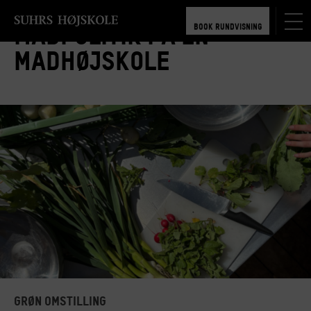
TILMELD 5-6 MDR.
BOOK RUNDVISNING
Madpolitik på en
TILMELD 5-6 MDR.
madhøjskole
BOOK RUNDVISNING
Grøn Omstilling