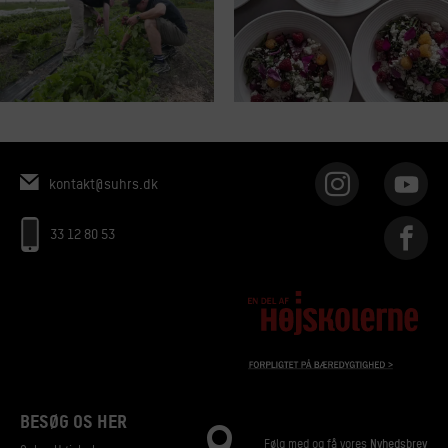
kontakt@suhrs.dk
33 12 80 53
BESØG OS HER
Følg med og få vores
Nyhedsbrev