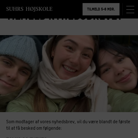
TILMELD 5-6 MDR.
Tilmeld nyhedsbrevet
BOOK RUNDVISNING
Som modtager af vores nyhedsbrev, vil du være blandt de første
til at få besked om følgende: