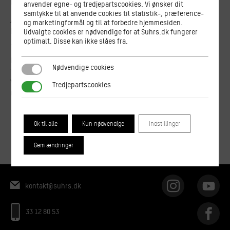
Kontoret er åbent hver dag fra kl. 9.00-14.00
anvender egne- og tredjepartscookies. Vi ønsker dit
samtykke til at anvende cookies til statistik-, præference-
Adresse:
og marketingformål og til at forbedre hjemmesiden.
Pustervig 8
Udvalgte cookies er nødvendige for at Suhrs.dk fungerer
optimalt. Disse kan ikke slåes fra.
1126 København K.
Mail:
kontakt@suhrs.dk
Nødvendige cookies
Nødvendige cookies
Telefon: 33128053
Vagttelefon (udenfor åbningstid): 24232532
Tredjepartscookies
Tredjepartscookies
CVR: 20419679
Ok til alle
Kun nødvendige
Indstillinger
Gem ændringer
kontakt@suhrs.dk
33 12 80 53