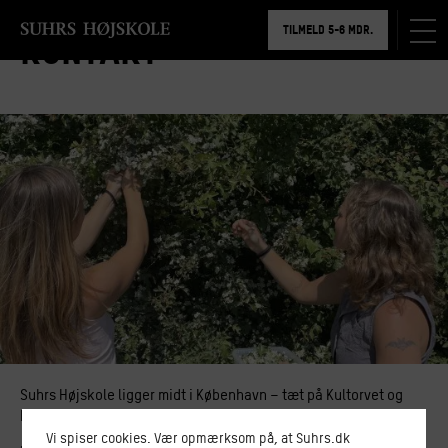
BOOK RUNDVISNING
TILMELD 5-6 MDR.
Kontakt
BOOK RUNDVISNING
Suhrs Højskole ligger midt i København – tæt på Kultorvet og
Nørreport.
Vi spiser cookies. Vær opmærksom på, at Suhrs.dk