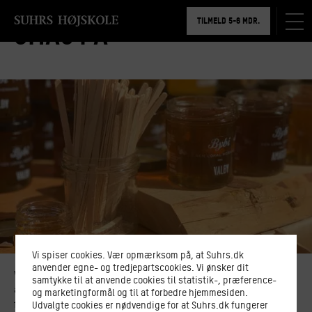
BOOK RUNDVISNING
TILMELD 5-6 MDR.
Smag På
FÆLLESFAG
BOOK RUNDVISNING
Vi spiser cookies. Vær opmærksom på, at Suhrs.dk
anvender egne- og tredjepartscookies. Vi ønsker dit
Vi slutter ofte ugen med fællesfaget Smag På. Faget handler om
samtykke til at anvende cookies til statistik-, præference-
at kunne smage til og smage forskel, og hver uge har et
og marketingformål og til at forbedre hjemmesiden.
forskelligt tema, som vi fordyber os i.
Udvalgte cookies er nødvendige for at Suhrs.dk fungerer