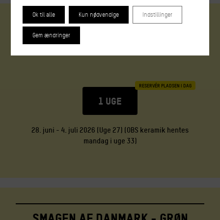
Ok til alle
Kun nødvendige
Indstillinger
Japansk keramik
Gem ændringer
RESERVÉR PLADSEN I DAG
1 UGE
28. juni - 4. juli 2026 (Uge 27) (OBS keramik hentes
mandag i uge 33)
Smagen af Danmark - grøn