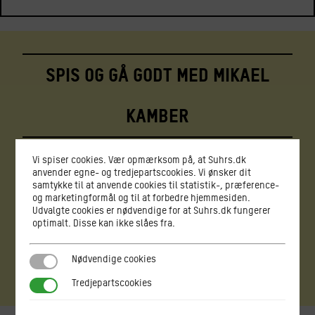
Spis og gå godt med Mikael
Kamber
Vi spiser cookies. Vær opmærksom på, at Suhrs.dk
anvender egne- og tredjepartscookies. Vi ønsker dit
samtykke til at anvende cookies til statistik-, præference-
VENTELISTE
og marketingformål og til at forbedre hjemmesiden.
1 UGE
Udvalgte cookies er nødvendige for at Suhrs.dk fungerer
optimalt. Disse kan ikke slåes fra.
28. juni - 4. juli 2026 (Uge 27)
Nødvendige cookies
Nødvendige cookies
Tredjepartscookies
Tredjepartscookies