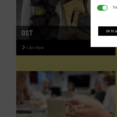
Tredjepar
Tr
Ost
Ok til a
Læs mere