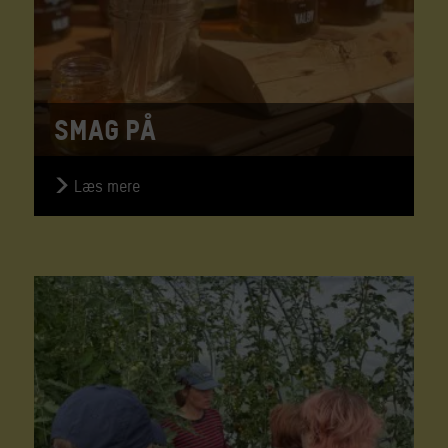
Smag På
Læs mere