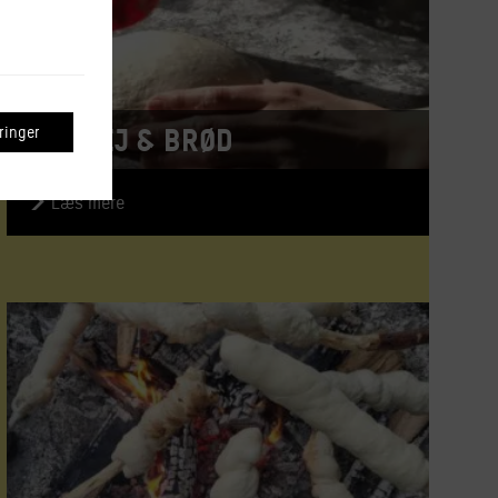
Surdej & brød
inger
Læs mere