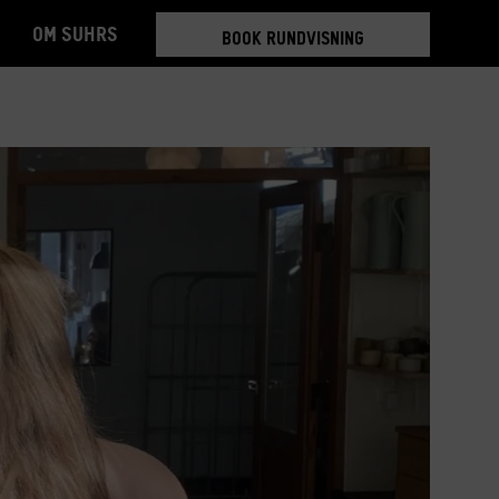
Om Suhrs
BOOK RUNDVISNING
TILMELD 5-6 MDR.
BOOK RUNDVISNING