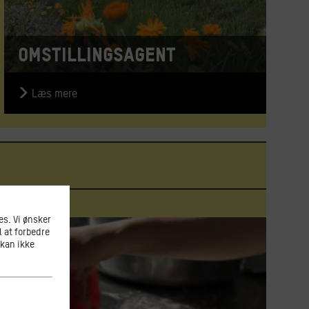
Omstillingsagent
Læs mere
s. Vi ønsker
l at forbedre
 kan ikke