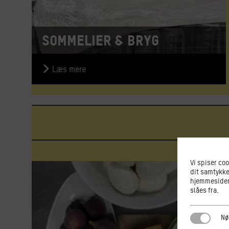
Sommelier & Bryg
Læs mere
Vi spiser co
dit samtykke
hjemmesiden.
slåes fra.
Nødvendi
Nø