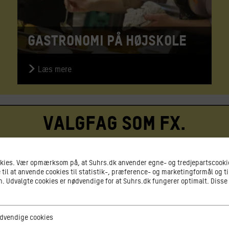
Gastronomi på højskole
Læs mere
valgfag som fx.
okies. Vær opmærksom på, at Suhrs.dk anvender egne- og tredjepartscookie
 til at anvende cookies til statistik-, præference- og marketingformål og ti
 Udvalgte cookies er nødvendige for at Suhrs.dk fungerer optimalt. Disse
ge cookies
dvendige cookies