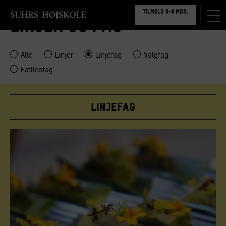
TILMELD 5-6 MDR.
BOOK RUNDVISNING
LINJER OG FAG
TILMELD 5-6 MDR.
BOOK RUNDVISNING
Alle
Linjer
Linjefag
Valgfag
Fællesfag
Linjefag