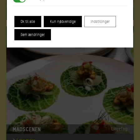
MAD & SENSORIK
Linjefag
Læs mere
Ok til alle
Kun nødvendige
Indstillinger
Gem ændringer
MADSCENEN
Linjefag