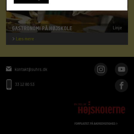
GASTRONOMI PÅ HØJSKOLE
Linje
Læs mere
kontakt@suhrs.dk
33 12 80 53