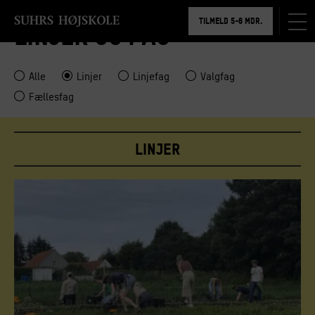
TILMELD 5-6 MDR.
LINJER OG FAG
BOOK RUNDVISNING
Alle
Linjer
Linjefag
Valgfag
Fællesfag
Linjer