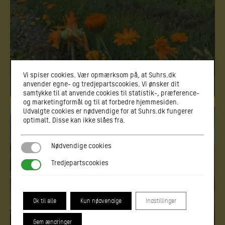
OMSTILLINGSAGENT
Linje
Vi spiser cookies. Vær opmærksom på, at Suhrs.dk
anvender egne- og tredjepartscookies. Vi ønsker dit
Læs mere
samtykke til at anvende cookies til statistik-, præference-
og marketingformål og til at forbedre hjemmesiden.
Udvalgte cookies er nødvendige for at Suhrs.dk fungerer
optimalt. Disse kan ikke slåes fra.
Nødvendige cookies
Nødvendige cookies
Tredjepartscookies
Tredjepartscookies
Ok til alle
Kun nødvendige
Indstillinger
Gem ændringer