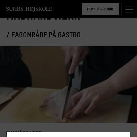
BOOK RUNDVISNING
TILMELD 5-6 MDR.
Madhåndværk
BOOK RUNDVISNING
/ FAGOMRÅDE PÅ GASTRO
Madhåndværk