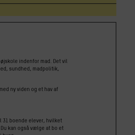
øjskole indenfor mad. Det vil
hed, sundhed, madpolitik,
 med ny viden og et hav af
l 31 boende elever, hvilket
 Du kan også vælge at bo et