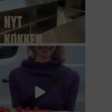
suhrs_hojskole
Jul 6