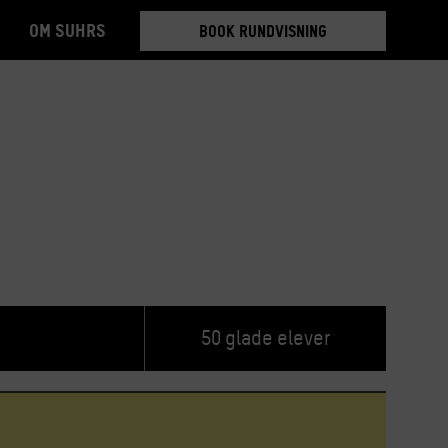
Om Suhrs
BOOK RUNDVISNING
TILMELD 5-6 MDR.
BOOK RUNDVISNING
50 glade elever