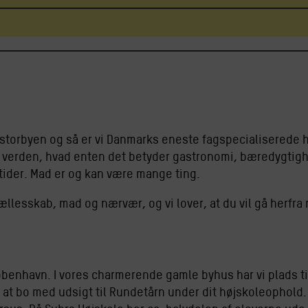
f storbyen og så er vi Danmarks eneste fagspecialiserede h
s verden, hvad enten det betyder gastronomi, bæredygtig
tider. Mad er og kan være mange ting.
fællesskab, mad og nærvær, og vi lover, at du vil gå herfra
øbenhavn. I vores charmerende gamle byhus har vi plads ti
r at bo med udsigt til Rundetårn under dit højskoleophold.