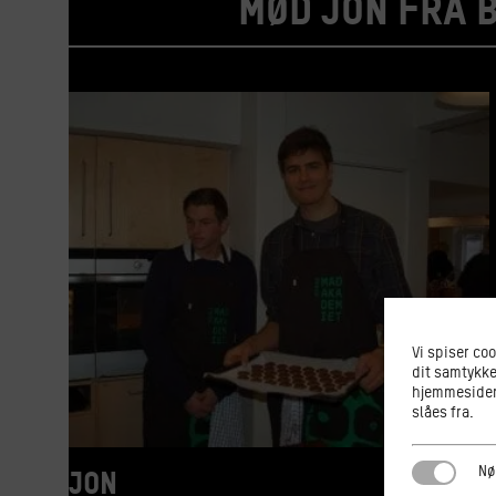
Mød Jon fra 
Vi spiser co
dit samtykke
hjemmesiden.
slåes fra.
Nødvendi
Nø
Jon