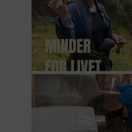
suhrs_hojskole
Jul 13