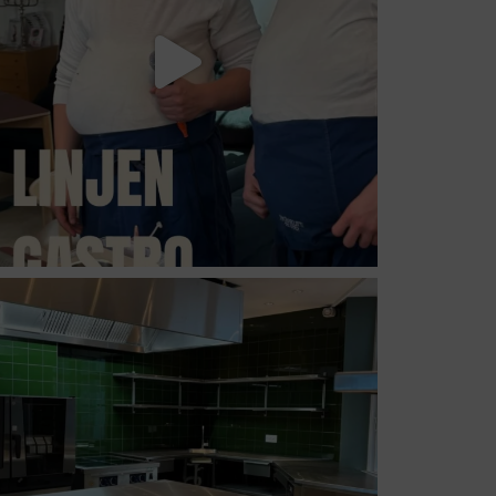
suhrs_hojskole
Jul 8