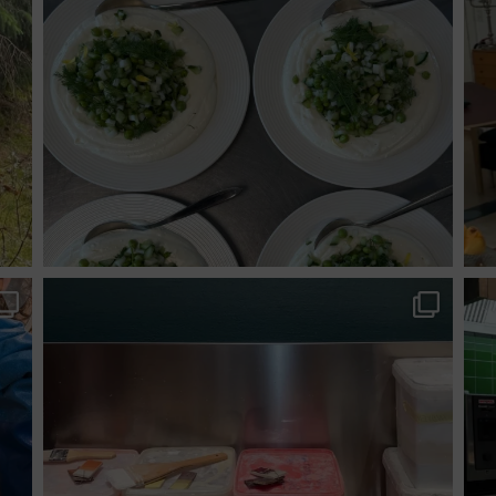
suhrs_hojskole
Jul 11