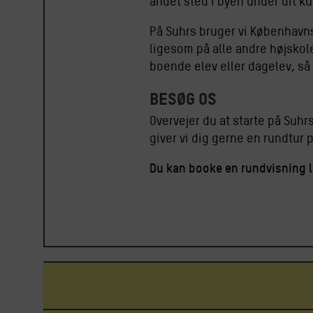
andet sted i byen under dit ku
På Suhrs bruger vi Københavns
ligesom på alle andre højskol
boende elev eller dagelev, så 
Besøg os
Overvejer du at starte på Suhr
giver vi dig gerne en rundtur 
Du kan booke en rundvisning l