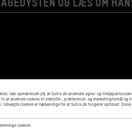
Bagedysten og læs om hans
okies. Vær opmærksom på, at Suhrs.dk anvender egne- og tredjepartscookie
 til at anvende cookies til statistik-, præference- og marketingformål og ti
 Udvalgte cookies er nødvendige for at Suhrs.dk fungerer optimalt. Disse
ge cookies
dvendige cookies