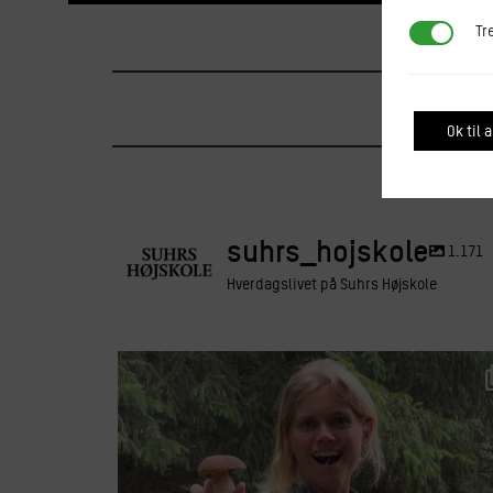
Tredjepar
Tr
Ok til a
suhrs_hojskole
1.171
Hverdagslivet på Suhrs Højskole
suhrs_hojskole
Jul 28