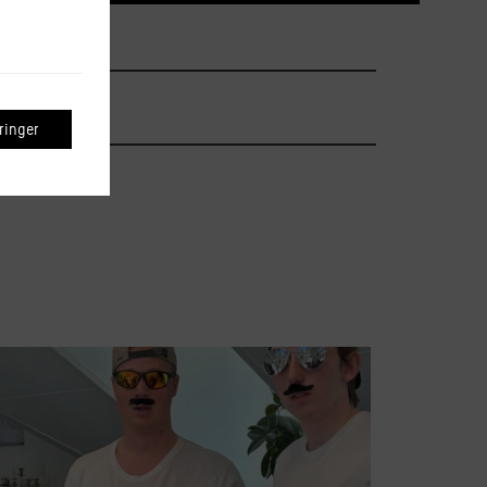
inger
suhrs_hojskole
Jul 20