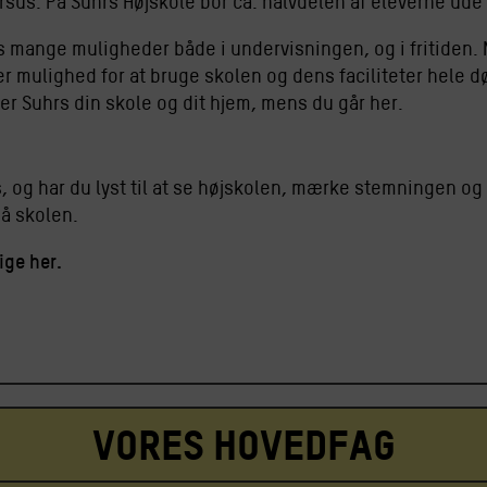
rsus. På Suhrs Højskole bor ca. halvdelen af eleverne ude 
 mange muligheder både i undervisningen, og i fritiden. 
er mulighed for at bruge skolen og dens faciliteter hele 
er Suhrs din skole og dit hjem, mens du går her.
s, og har du lyst til at se højskolen, mærke stemningen og
på skolen.
ige her.
Vores hovedfag