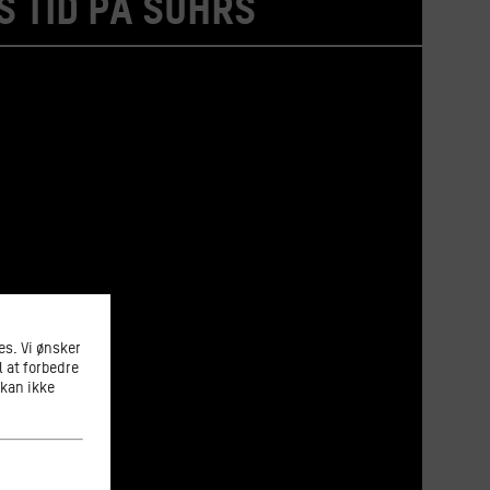
 tid på Suhrs
s. Vi ønsker
l at forbedre
 kan ikke