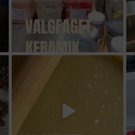
suhrs_hojskole
Jul 7