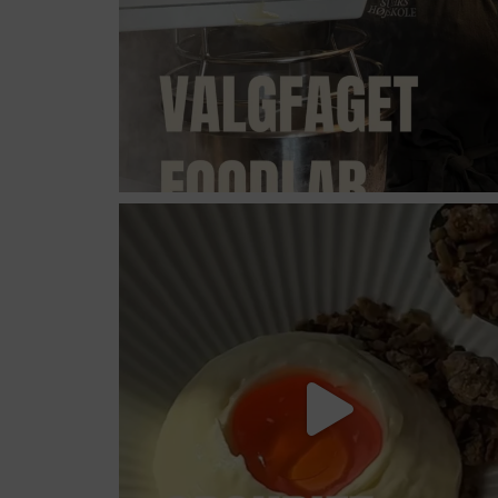
suhrs_hojskole
Jul 8