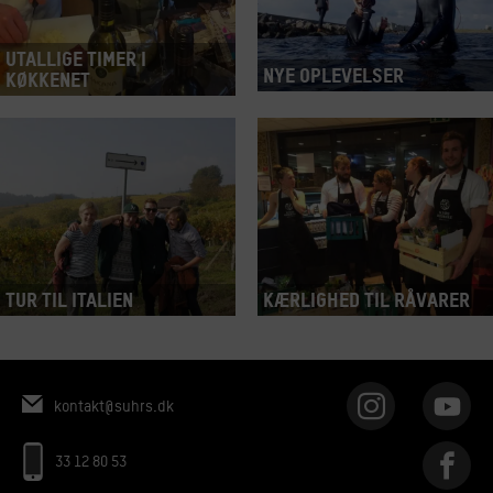
Utallige timer i
Nye oplevelser
køkkenet
Tur til Italien
Kærlighed til råvarer
kontakt@suhrs.dk
33 12 80 53