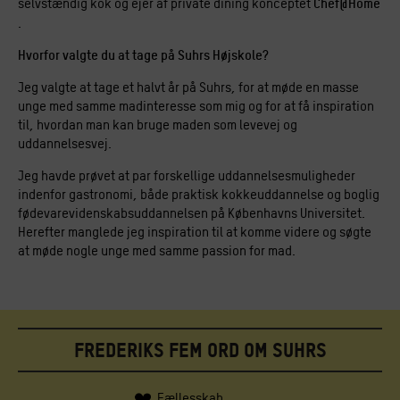
selvstændig kok og ejer af private dining konceptet
Chef@Home
.
Hvorfor valgte du at tage på Suhrs Højskole?
Jeg valgte at tage et halvt år på Suhrs, for at møde en masse
unge med samme madinteresse som mig og for at få inspiration
til, hvordan man kan bruge maden som levevej og
uddannelsesvej.
Jeg havde prøvet at par forskellige uddannelsesmuligheder
indenfor gastronomi, både praktisk kokkeuddannelse og boglig
fødevarevidenskabsuddannelsen på Københavns Universitet.
Herefter manglede jeg inspiration til at komme videre og søgte
at møde nogle unge med samme passion for mad.
Frederiks fem ord om suhrs
Fællesskab