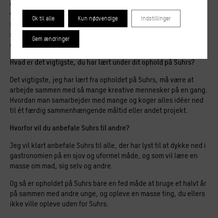
dag er den største støtte, jeg kunne få, både privat og for min
virksomhed. Derudover har lærerne og mine venner fra Suhrs
Ok til alle
Kun nødvendige
Indstillinger
støttet mig utroligt meget efterfølgende i mit projekt. Suhrs
skabte nogle rammer for mig, hvor jeg kunne være kreativ og
Gem ændringer
dele idéer med de andre deltagere.
Hvad er det vigtigste, du har lært under dit ophold på Suhrs?
Det vigtigste, jeg har lært fra opholdet på Suhrs, må være at
arbejde sammen med så mange kreative mennesker på en gang.
Hvordan man samarbejder med mange og koger alles idéer ned
til ét færdig sammenhængende måltid eller andet projekt.
Hvorfor vil du anbefale Suhrs til andre?
Jeg vil klart anbefale Suhrs til alle, der har lyst til at dykke ned i
gastronomien på en sjov og uformel måde, og som vil lære en
masse om mad, sig selv og andre.
Og så er opholdet på Suhrs bare en fed måde at bruge et halvt år
på sammen med andre unge, og opleve en masse ting, du ellers
ikke ville opleve uden for Suhrs.