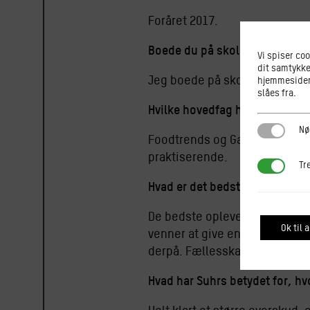
Foråret 2017.
Boede du på skolen?
Vi spiser co
dit samtykke
Jeg boede på skolen og kunn
hjemmesiden.
slåes fra.
Hvilke hovedfag havde du?
Nødvendi
Nø
Foodtrends og Gastro. Det var
praktiserende.
Tredjepar
Tr
Hvad er det bedste minde fra d
De bedste oplevelser er komm
Ok til a
venner at give en dejlig madop
derpå. Fællesskab på så man
Hvad har Suhrs betydet for, hvor