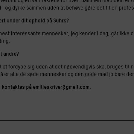
, overblik og en vennekreds for livet. Sammen med dem er d
ud i og dyrke sammen uden at behøve gøre det til en profes
lært under dit ophold på Suhrs?
mest interessante mennesker, jeg kender i dag, går ikke de
ling.
il andre?
 til at fordybe sig uden at det nødvendigvis skal bruges ti
så er alle de søde mennesker og den gode mad jo bare de
g kontaktes på
emilieskriver@gmail.com
.