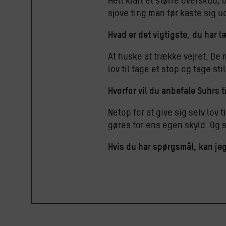
Helt klart et større overskud
sjove ting man tør kaste sig 
Hvad er det vigtigste, du har 
At huske at trække vejret. De 
lov til tage et stop og tage stil
Hvorfor vil du anbefale Suhrs t
Netop for at give sig selv lov
gøres for ens egen skyld. Og 
Hvis du har spørgsmål, kan je