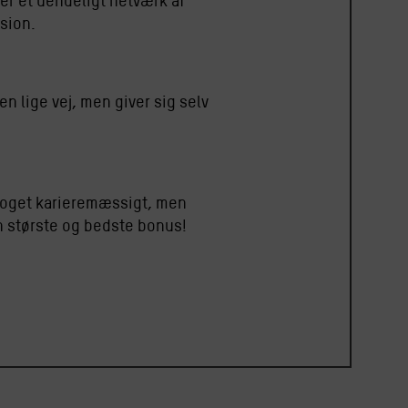
er et uendeligt netværk af
sion.
n lige vej, men giver sig selv
l noget karieremæssigt, men
n største og bedste bonus!