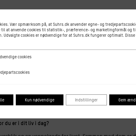
okies. Vær opmærksom på, at Suhrs.dk anvender egne- og tredjepartscookie
 til at anvende cookies til statistik-, præference- og marketingformål og ti
e opleve og bidrage med den gode stemning 24/7!
 Udvalgte cookies er nødvendige for at Suhrs.dk fungerer optimalt. Disse
ge cookies
dvendige cookies
 super at få to vinkler på min interesse for madkultur; b
tscookies
edjepartscookies
it ophold?
et i forbindelse med Suhrs pop-up restauranter. De gav 
lle
Kun nødvendige
Indstillinger
Gem ændr
levelse til andre. Det sluttedes som regel af med fest og 
ge måder!
 du er i dit liv i dag?