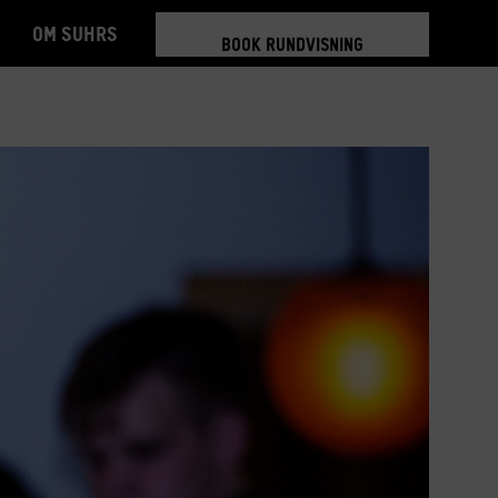
Om Suhrs
BOOK RUNDVISNING
TILMELD 5-6 MDR.
BOOK RUNDVISNING