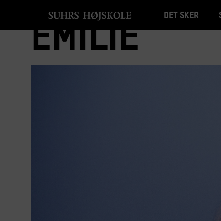
Det sker
Emilie