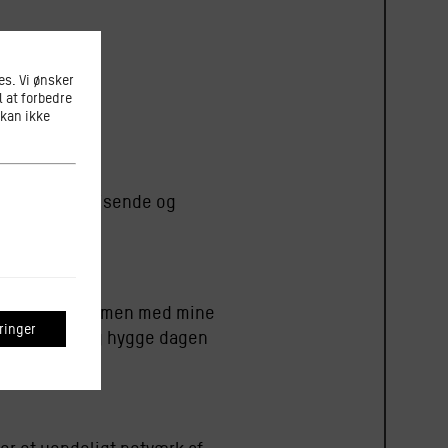
s. Vi ønsker
l at forbedre
 kan ikke
åde som den spisende og
mig lov til sammen med mine
inger
stille og rolig hygge dagen