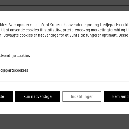
okies. Vær opmærksom på, at Suhrs.dk anvender egne- og tredjepartscookie
 til at anvende cookies til statistik-, præference- og marketingformål og ti
ellebæk, uddannet pædagog og forfatter til fem romaner.
 Udvalgte cookies er nødvendige for at Suhrs.dk fungerer optimalt. Disse
 et halvt år. Det det var forfærdeligt. Jeg ville gerne gøre
og alle lukkevagter og mødte klokken fem for at vaske
ge cookies
dvendige cookies
gå tidligt hjem fra fester. Jeg sandede, at ledelse ikke v
arbejderne taler om dem, studerer dem, afventer deres ho
tscookies
edjepartscookies
e fremtiden for børn og medarbejdere.
lle
Kun nødvendige
Indstillinger
Gem ændr
her:
dag med fællesspisning. Tilmeld dig Åbent Hus