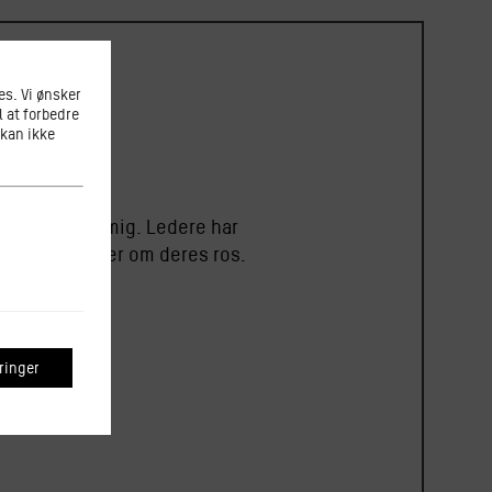
s. Vi ønsker
l at forbedre
 kan ikke
ar noget for mig. Ledere har
ldning, tigger om deres ros.
inger