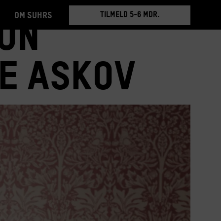
Om Suhrs
BOOK RUNDVISNING
on
TILMELD 5-6 MDR.
BOOK RUNDVISNING
e Askov