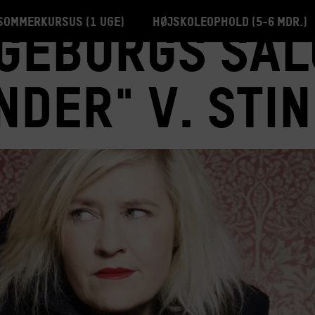
Sommerkursus (1 uge)
Højskoleophold (5-6 mdr.)
geborgs Sal
der" v. Stin