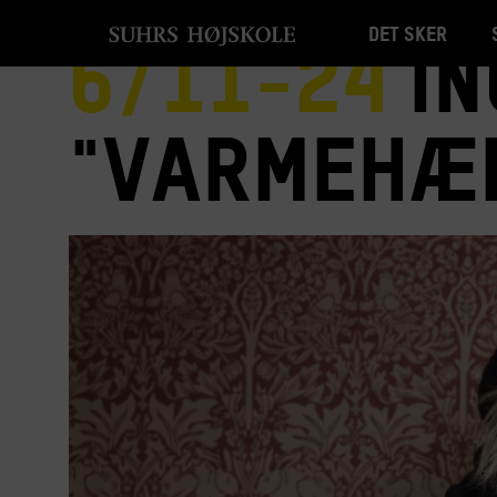
Det sker
6/11-24
In
"Varmehæn