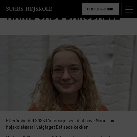
BOOK RUNDVISNING
TILMELD 5-6 MDR.
Marie Gade Barsballe
BOOK RUNDVISNING
Efterårsholdet 2023 får fornøjelsen af at have Marie som
højskolelærer i valgfaget Det søde køkken.