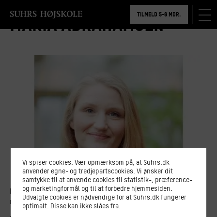
BOOK RUNDVISNING
TILMELD 5-6 MDR.
Maria Abrahamsen
BOOK RUNDVISNING
Vi spiser cookies. Vær opmærksom på, at Suhrs.dk
anvender egne- og tredjepartscookies. Vi ønsker dit
samtykke til at anvende cookies til statistik-, præference-
og marketingformål og til at forbedre hjemmesiden.
Maria Abrahamsen er uddannet humanist med speciale i
Udvalgte cookies er nødvendige for at Suhrs.dk fungerer
madkulturelle bevægelser globalt og nationalt.
optimalt. Disse kan ikke slåes fra.