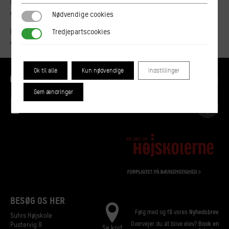
Maria er co-founder af
Rub & Stub
og har bred erfaring med
undervisning om madspild og bæredygtighed.
Nødvendige cookies
Nødvendige cookies
Derudover har Maria stor organisatorisk erfaring med udvikling
Tredjepartscookies
Tredjepartscookies
og afvikling af madevents med bæredygtighed i fokus.
Ok til alle
Kun nødvendige
Indstillinger
kontakt@suhrs.dk
Gem ændringer
33 12 80 53
BESØG OS HER
Følg med og få vores
Nyhedsbrev
Suhrs Højskole
Overvejer du at blive elev?
Book en
Pustervig 8
Se kort