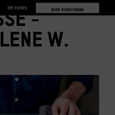
Om Suhrs
BOOK RUNDVISNING
se -
TILMELD 5-6 MDR.
BOOK RUNDVISNING
 Lene W.