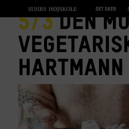
Det sker
5/3
Den mo
vegetarisk
Hartmann