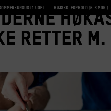
Sommerkursus (1 uge)
Højskoleophold (5-6 mdr.)
derne høkas
e retter m.