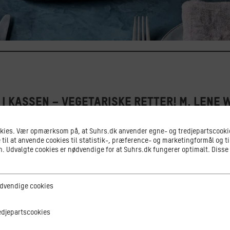
 i kassen – vegetariske retter! m. Lene
okies. Vær opmærksom på, at Suhrs.dk anvender egne- og tredjepartscookie
 til at anvende cookies til statistik-, præference- og marketingformål og ti
uhrs mantra ”Husk høkassen” og dens anvendelse i vegetar
 Udvalgte cookies er nødvendige for at Suhrs.dk fungerer optimalt. Disse
ere tiders sparsommelighed og mangel på brænde eller gas
adlavning reduceres. Men madlavning i høkasse har også a
ge cookies
dvendige cookies
, og de beskrives i denne præsentation om madlavning i
tscookies
edjepartscookies
ske Husmoderskole: ”Kogning i Høkasse har saa store For
 anbefales at benytte sig af den ved madlavningen, saa 