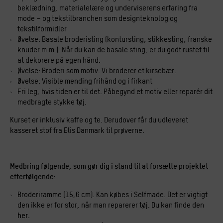
beklædning, materialelære og underviserens erfaring fra
mode – og tekstilbranchen som designteknolog og
tekstilformidler
Øvelse: Basale broderisting (kontursting, stikkesting, franske
knuder m.m.). Når du kan de basale sting, er du godt rustet til
at dekorere på egen hånd.
Øvelse: Broderi som motiv. Vi broderer et kirsebær.
Øvelse: Visible mending frihånd og i firkant
Fri leg, hvis tiden er til det. Påbegynd et motiv eller reparér dit
medbragte stykke tøj.
Kurset er inklusiv kaffe og te. Derudover får du udleveret
kasseret stof fra Elis Danmark til prøverne.
Medbring følgende, som gør dig i stand til at forsætte projektet
efterfølgende:
Broderiramme (15,6 cm). Kan købes i Selfmade. Det er vigtigt
den ikke er for stor, når man reparerer tøj. Du kan finde den
her.