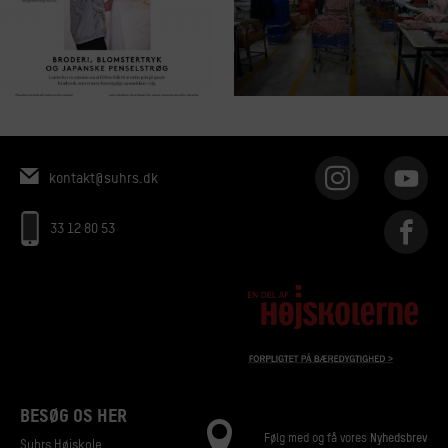
kontakt@suhrs.dk
33 12 80 53
BESØG OS HER
Følg med og få vores
Nyhedsbrev
Suhrs Højskole