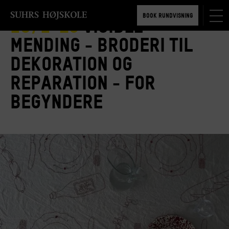
TILMELD 5-6 MDR.
BOOK RUNDVISNING
18/1-25
Visible
TILMELD 5-6 MDR.
mending - broderi til
BOOK RUNDVISNING
dekoration og
reparation - for
begyndere