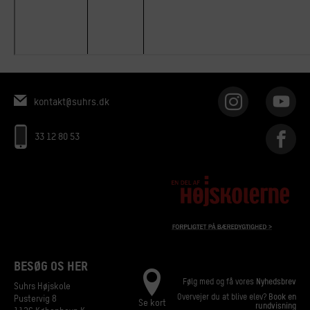
kontakt@suhrs.dk
33 12 80 53
BESØG OS HER
Følg med og få vores
Nyhedsbrev
Suhrs Højskole
Overvejer du at blive elev?
Book en
Pustervig 8
Se kort
rundvisning