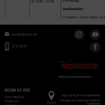
kontakt@suhrs.dk
33 12 80 53
BESØG OS HER
Følg med og få vores
Nyhedsbrev
Suhrs Højskole
Overvejer du at blive elev?
Book en
Pustervig 8
Se kort
rundvisning