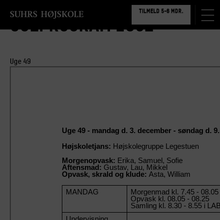
TILMELD 5-6 MDR.
Ugeprogram 1802
BOOK RUNDVISNING
Uge 49