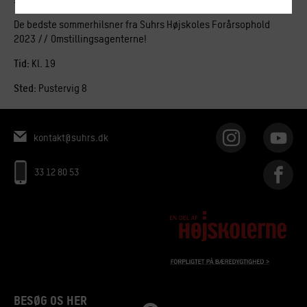
De bedste sommerhilsner fra Suhrs Højskoles Forårsophold
2023 // Omstillingsagenterne!
Tid:
Kl. 19
Sted:
Pustervig 8
kontakt@suhrs.dk
33 12 80 53
BESØG OS HER