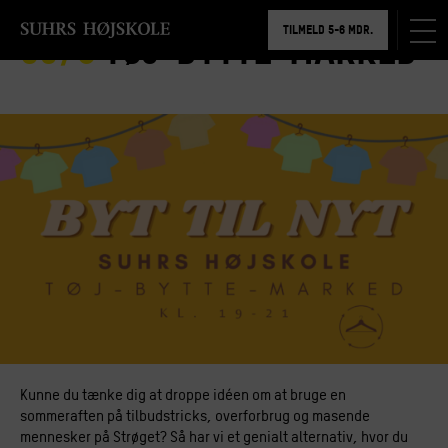
BOOK RUNDVISNING
TILMELD 5-6 MDR.
30/5
Tøj-bytte-marked
BOOK RUNDVISNING
Kunne du tænke dig at droppe idéen om at bruge en
sommeraften på tilbudstricks, overforbrug og masende
mennesker på Strøget? Så har vi et genialt alternativ, hvor du