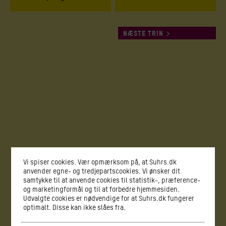
NÆSTE TRIN
Vi spiser cookies. Vær opmærksom på, at Suhrs.dk
anvender egne- og tredjepartscookies. Vi ønsker dit
samtykke til at anvende cookies til statistik-, præference-
og marketingformål og til at forbedre hjemmesiden.
Udvalgte cookies er nødvendige for at Suhrs.dk fungerer
optimalt. Disse kan ikke slåes fra.