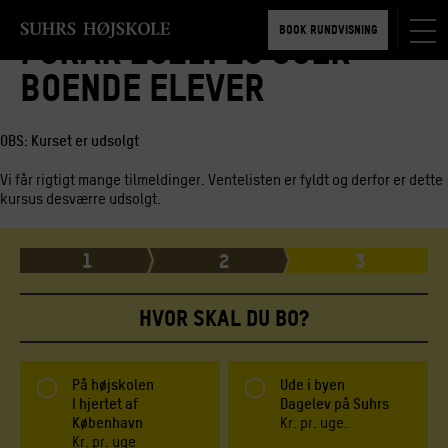
TILMELD 5-6 MDR.
BOOK RUNDVISNING
Forår 2021: 25 uger -
TILMELD 5-6 MDR.
boende elever
BOOK RUNDVISNING
OBS: Kurset er udsolgt
Vi får rigtigt mange tilmeldinger. Ventelisten er fyldt og derfor er dette
kursus desværre udsolgt.
1
2
3
HVOR SKAL DU BO?
På højskolen
Ude i byen
I hjertet af
Dagelev på Suhrs
København
Kr.
pr. uge.
Kr.
pr. uge