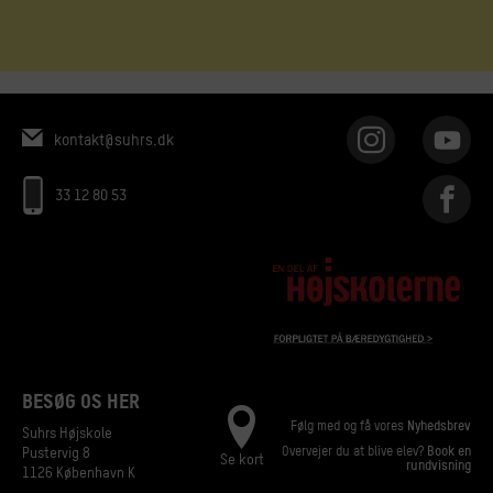
kontakt@suhrs.dk
33 12 80 53
BESØG OS HER
Følg med og få vores
Nyhedsbrev
Suhrs Højskole
Overvejer du at blive elev?
Book en
Pustervig 8
Se kort
rundvisning
1126 København K