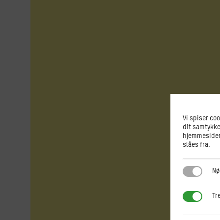
Vi spiser co
dit samtykke
hjemmesiden.
slåes fra.
Nødvendi
Nø
Tredjepar
Tr