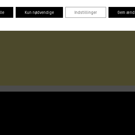
lle
Kun nødvendige
Indstillinger
Gem ændr