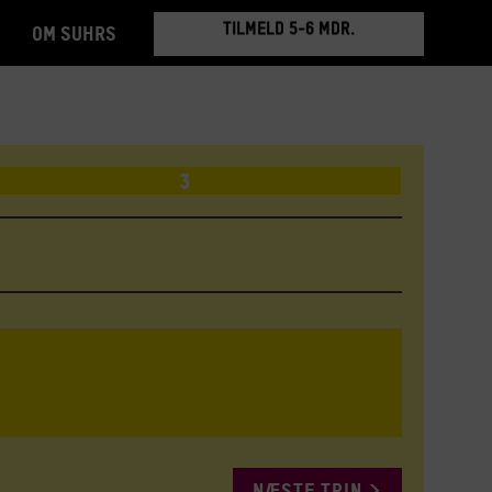
TILMELD 5-6 MDR.
Om Suhrs
BOOK RUNDVISNING
3
NÆSTE TRIN