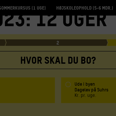
Sommerkursus (1 uge)
Højskoleophold (5-6 mdr.)
23: 12 uger
2
HVOR SKAL DU BO?
Ude i byen
Dagelev på Suhrs
Kr.
pr. uge.