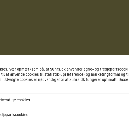
okies. Vær opmærksom på, at Suhrs.dk anvender egne- og tredjepartscookie
 til at anvende cookies til statistik-, præference- og marketingformål og ti
 Udvalgte cookies er nødvendige for at Suhrs.dk fungerer optimalt. Disse
ge cookies
dvendige cookies
tscookies
edjepartscookies