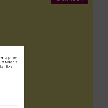
Har du 
s. Vi ønsker
l at forbedre
 kan ikke
Hvilken 
Hvis du vi
Ga