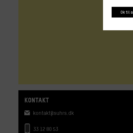
Ok til a
KONTAKT
kontakt@suhrs.dk
33 12 80 53