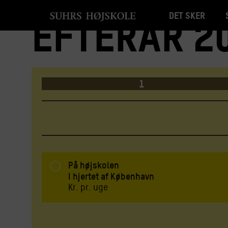
Det sker
Efterår 20
1
 TRIN
På højskolen
I hjertet af København
Kr.
pr. uge