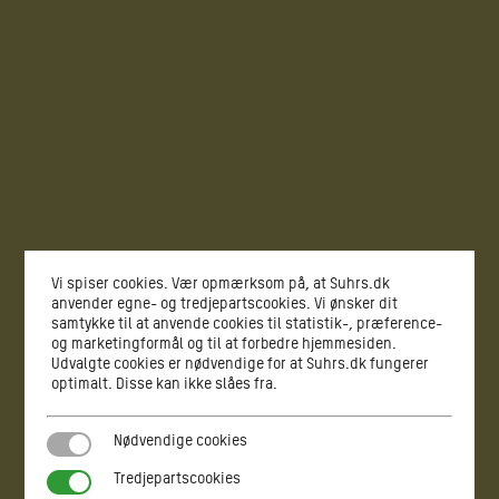
Vi spiser cookies. Vær opmærksom på, at Suhrs.dk
anvender egne- og tredjepartscookies. Vi ønsker dit
samtykke til at anvende cookies til statistik-, præference-
og marketingformål og til at forbedre hjemmesiden.
Udvalgte cookies er nødvendige for at Suhrs.dk fungerer
optimalt. Disse kan ikke slåes fra.
Nødvendige cookies
Nødvendige cookies
Tredjepartscookies
Tredjepartscookies