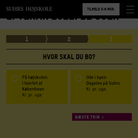
BOOK RUNDVISNING
TILMELD 5-6 MDR.
Efterår 2022: 12 uger
BOOK RUNDVISNING
1
2
3
HVOR SKAL DU BO?
På højskolen
Ude i byen
I hjertet af
Dagelev på Suhrs
København
Kr.
pr. uge.
Kr.
pr. uge
NÆSTE TRIN