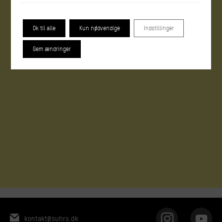
Ok til alle
Kun nødvendige
Indstillinger
Gem ændringer
kontakt@suhrs.dk