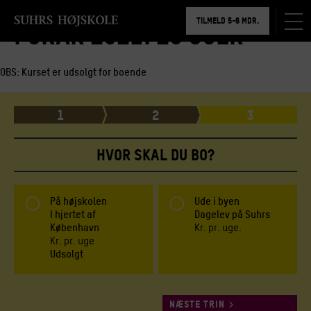
BOOK RUNDVISNING
TILMELD 5-6 MDR.
Forår 2021: 25 uger
BOOK RUNDVISNING
OBS: Kurset er udsolgt for boende
1
2
3
HVOR SKAL DU BO?
På højskolen
Ude i byen
I hjertet af
Dagelev på Suhrs
København
Kr.
pr. uge.
Kr.
pr. uge
Udsolgt
NÆSTE TRIN