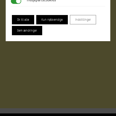
Tredjepartscookies
Ok til alle
Kun nødvendige
Indstillinger
Gem ændringer