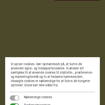
Vi spiser cookies. Vær opmærksom på, at Suhrs.dk
anvender egne- og tredjepartscookies. Vi ønsker dit
samtykke til at anvende cookies til statistik-, præference-
og marketingformål og til at forbedre hjemmesiden.
Udvalgte cookies er nødvendige for at Suhrs.dk fungerer
optimalt. Disse kan ikke slåes fra.
Nødvendige cookies
Nødvendige cookies
Tredjepartscookies