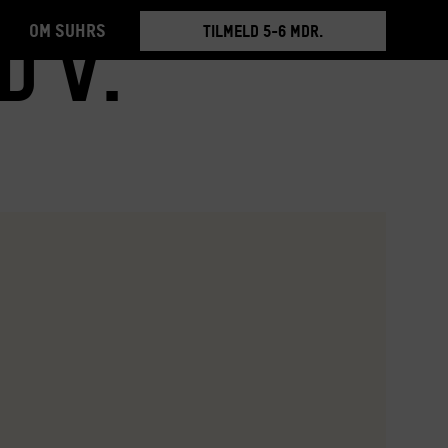
Om Suhrs
BOOK RUNDVISNING
d V.