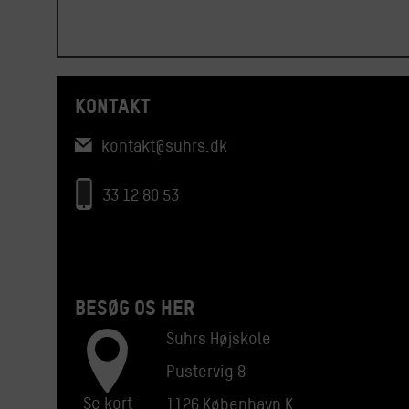
KONTAKT
kontakt@suhrs.dk
33 12 80 53
BESØG OS HER
Suhrs Højskole
Pustervig 8
Se kort
1126 København K