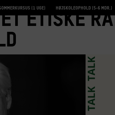
Sommerkursus (1 uge)
Højskoleophold (5-6 mdr.)
et Etiske Rå
ld