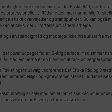
 for at møde flere medlemmer fra Det Etiske Råd, der fortæl
es professionelle liv. Rådsmedlemmer har nemlig forskel
ellige etiske overvejelser og standpunkter. Du kan også 
ken af talks, der vil fortælle om rådets arbejde.
t og selvstændigt råd og modtager ikke instrukser fra hver
 der bliver udpeget for en 3-årig periode. Medlemmer kan
 6 år. Medlemmerne er en blanding af fag- og lægpersoner
 Folketingets Udvalg vedrørende Det Etiske Råd og 8 medl
reministeriet, Miljø- og Fødevareministeriet, Uddannelses
)
asmus Willig er selv medlem af Det Etiske Råd og er udpeg
Rasmus vil være ordstyrer på foredragsrækken