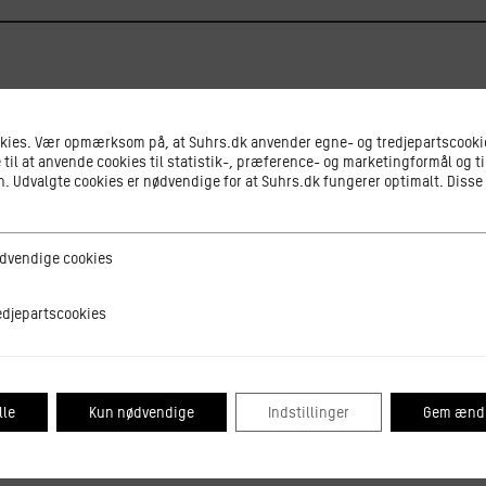
okies. Vær opmærksom på, at Suhrs.dk anvender egne- og tredjepartscookie
v. Marmorkirken og
tidl. medlem, Den Centrale Videnskabs
 til at anvende cookies til statistik-, præference- og marketingformål og ti
 Udvalgte cookies er nødvendige for at Suhrs.dk fungerer optimalt. Disse
isen og håb – og særligt om de etiske udfordringer, der kny
ge cookies
dvendige cookies
tscookies
edjepartscookies
s kl. 9.15
-10.45
, Pustervig 8, 1126 København K.
en. Kræver ikke tilmelding.
lle
Kun nødvendige
Indstillinger
Gem ændr
tiske Råd