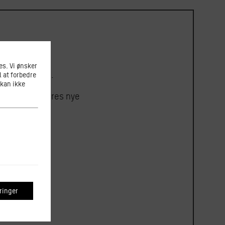
s. Vi ønsker
etiske Komité.
l at forbedre
 kan ikke
tter sig til vores nye
inger