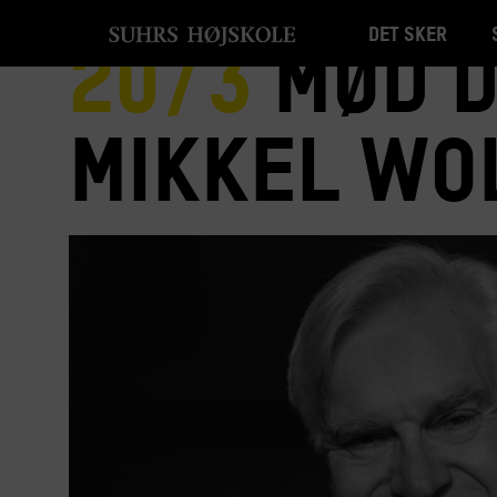
Det sker
20/3
Mød D
Mikkel Wo