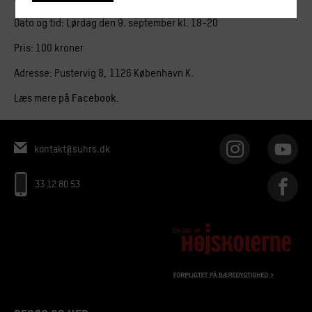
Dato og tid: Lørdag den 9. september kl. 18-20
Pris: 100 kroner
Adresse: Pustervig 8, 1126 København K.
Læs mere på
Facebook
.
kontakt@suhrs.dk
33 12 80 53