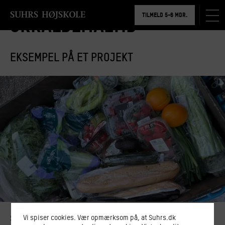
BOOK RUNDVISNING
TILMELD 5-6 MDR.
Skraldemåltid
BOOK RUNDVISNING
EKSEMPEL PÅ ET PROJEKT
Skraldemåltid
Vi spiser cookies. Vær opmærksom på, at Suhrs.dk