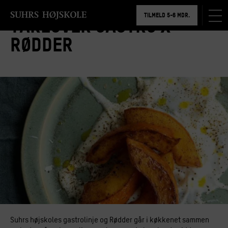
BOOK RUNDVISNING
TILMELD 5-6 MDR.
Takeover Gastro x
BOOK RUNDVISNING
Rødder
Suhrs højskoles gastrolinje og Rødder går i køkkenet sammen