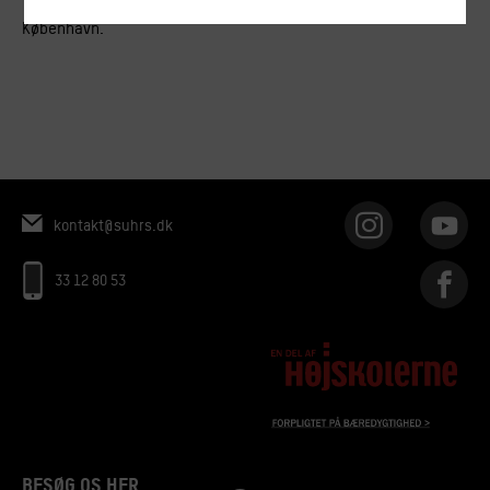
Tid og sted:
Kl. 18.00, Rødder, Pladefabrikken Bispevej 4A,
København.
kontakt@suhrs.dk
33 12 80 53
BESØG OS HER