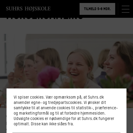
BOOK RUNDVISNING
TILMELD 5-6 MDR.
Morgensamling
BOOK RUNDVISNING
Vi spiser cookies. Vær opmærksom på, at Suhrs.dk
anvender egne- og tredjepartscookies. Vi ønsker dit
samtykke til at anvende cookies til statistik-, præference-
og marketingformål og til at forbedre hjemmesiden.
Vi begynder hver undervisningsdag med en kort morgensamling.
Udvalgte cookies er nødvendige for at Suhrs.dk fungerer
Fællesskabet er i centrum, og vi forholder vi os til vores egen
optimalt. Disse kan ikke slåes fra.
verden, og til hvad der sker aktuelt i verden omkring os.