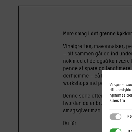
Mere smag i det grønne køkk
Vinaigrettes, mayonnaiser, pe
– alt sammen går de ind under
nok med at de også kan være h
penge at spare og langt mere 
derhjemme – Så kom til smagn
workshops ind på Suhrs Højsko
Vi spiser co
dit samtykke
hjemmesiden.
Denne sene eftermiddag/aften
slåes fra.
hvordan de er brugbare hver i
smagsgiver man finder interes
Nødvendi
Nø
Du får:
Tredjepar
Tr