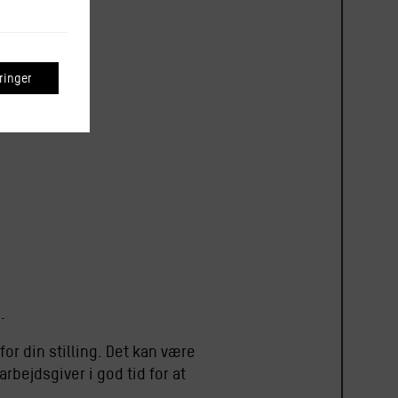
inger
.
 for din stilling. Det kan være
bejdsgiver i god tid for at