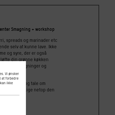
menter Smagning + workshop
rri, spreads og marinader etc
ende selv at kunne lave. Ikke
me og syre, der er også
 løfte din grønne køkken
kker sine smagninger og
s. Vi ønsker
l at forbedre
 kan ikke
magsgivere, og tale om
 den til med lige netop den
 og grønt.