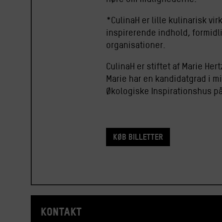
*CulinaH er lille kulinarisk v
inspirerende indhold, formidl
organisationer.
CulinaH er stiftet af Marie He
Marie har en kandidatgrad i m
Økologiske Inspirationshus p
køb Billetter
KONTAKT