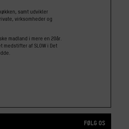
tkøkken, samt udvikler
rivate, virksomheder og
anske madland i mere en 20år.
 medstifter af SLOW i Det
Odde.
FØLG OS