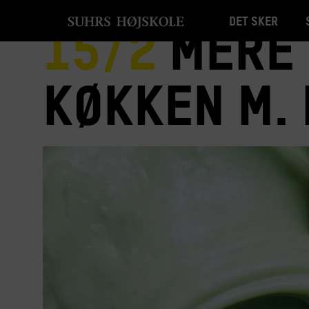
Det sker
15/2
Mere 
køkken m.