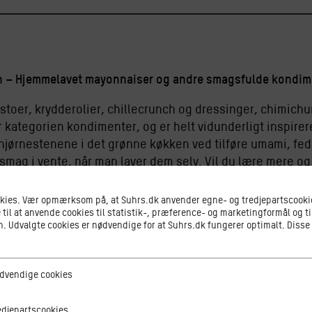
en – Hjemmelavet mayonnaiser og andre smagsfulde kondi
stoer, krydderolier, chillecrunch og dressinger, chimichu
 kategorien kondimenter, og er helt vidunderligt inspirer
jørnestenene i det grønne køkken ved tilføre umami, fed
smag i vente, når man laver dem selv. Vil du lære mere og
ing og workshop hos CulinaH, der hen over vinteren træ
le i hjertet af København.
okies. Vær opmærksom på, at Suhrs.dk anvender egne- og tredjepartscookie
 til at anvende cookies til statistik-, præference- og marketingformål og ti
 Udvalgte cookies er nødvendige for at Suhrs.dk fungerer optimalt. Disse
 skal vi smage os igennem forskellige kondimenter og s
sær. Alle lære at røre en mayonnaise fra bunden og smage
sant, og vi smager på det med godt brød og bagte rødder
ge cookies
dvendige cookies
tscookies
edjepartscookies