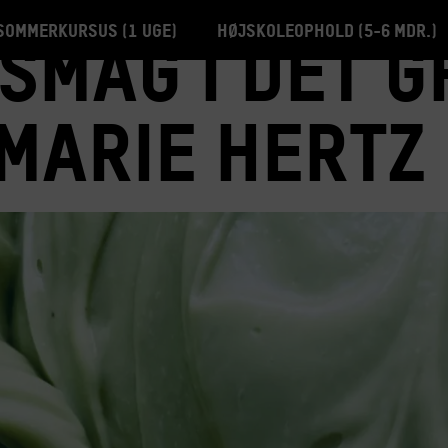
Sommerkursus (1 uge)
Højskoleophold (5-6 mdr.)
smag i det 
 Marie Hertz