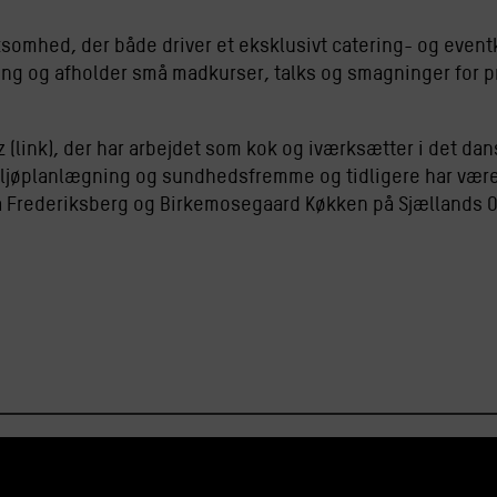
irksomhed, der både driver et eksklusivt catering- og even
ing og afholder små madkurser, talks og smagninger for p
rtz (link), der har arbejdet som kok og iværksætter i det d
iljøplanlægning og sundhedsfremme og tidligere har været
å Frederiksberg og Birkemosegaard Køkken på Sjællands 