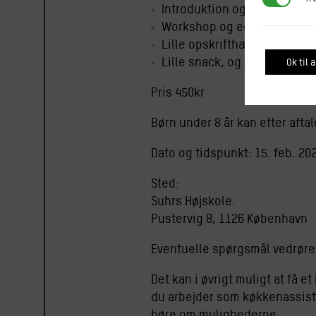
Introduktion og smagning
Workshop og egen mayonaise 
Lille opskrifthæfte
Lille snack, og et glas ren v
Ok til a
Pris 450kr
Børn under 8 år kan efter afta
Dato og tidspunkt: 15. feb. 202
Sted:
Suhrs Højskole.
Pustervig 8, 1126 København
Eventuelle spørgsmål vedrøren
Det kan i øvrigt muligt at få et
du arbejder som køkkenassisten
høre om mulighederne.