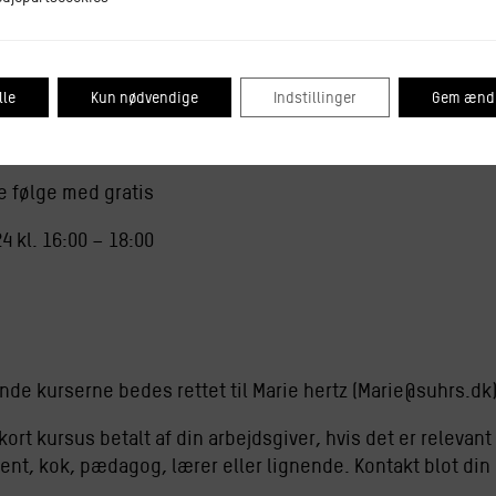
med hjem i fint lille glas
in, kombucha, te eller kaffe efter eget ønske.
lle
Kun nødvendige
Indstillinger
Gem ændr
le følge med gratis
4 kl. 16:00 – 18:00
de kurserne bedes rettet til Marie hertz (Marie@suhrs.dk)
 kort kursus betalt af din arbejdsgiver, hvis det er relevant
t, kok, pædagog, lærer eller lignende. Kontakt blot din ar