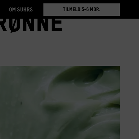
Om Suhrs
BOOK RUNDVISNING
grønne
TILMELD 5-6 MDR.
BOOK RUNDVISNING