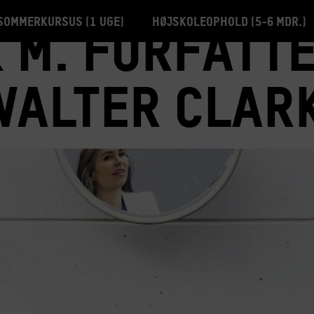
Sommerkursus (1 uge)
Højskoleophold (5-6 mdr.)
 M. forfatt
Walter Clar