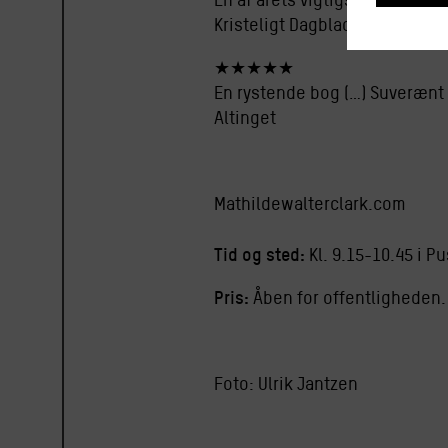
Kristeligt Dagblad
★★★★★
En rystende bog (…) Suverænt
Altinget
Mathildewalterclark.com
Tid og sted:
Kl. 9.15-10.45 i P
Pris:
Åben for offentligheden.
Foto: Ulrik Jantzen