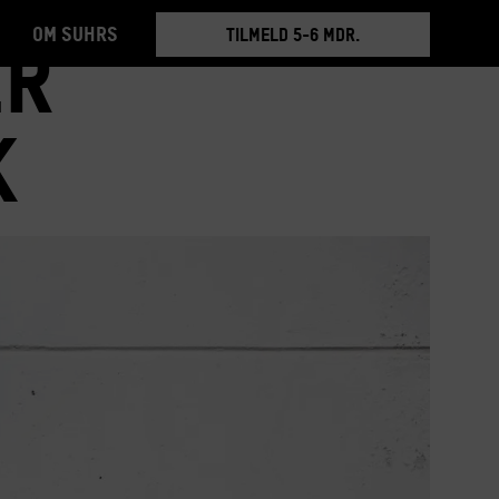
Om Suhrs
BOOK RUNDVISNING
er
k