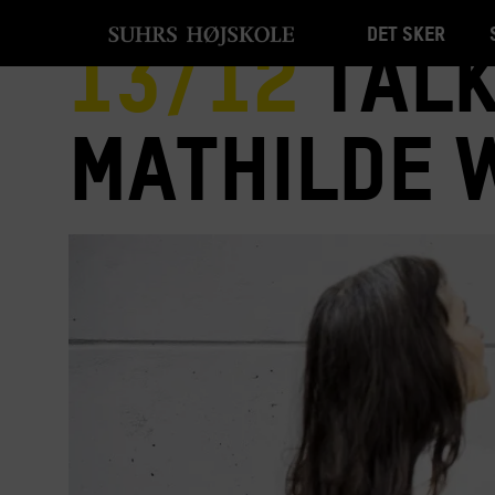
Det sker
13/12
TALK
Mathilde 