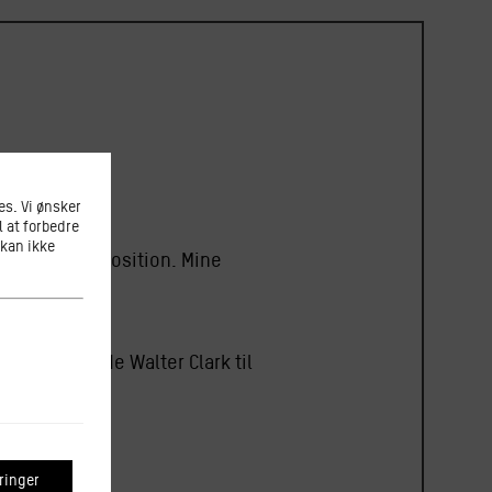
s. Vi ønsker
l at forbedre
 kan ikke
each og komposition. Mine
ille Mathilde Walter Clark til
inger