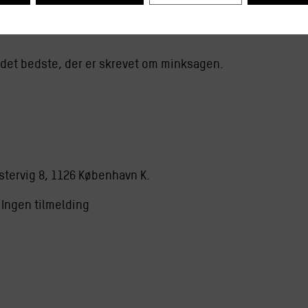
 det bedste, der er skrevet om minksagen.
ustervig 8, 1126 København K.
 Ingen tilmelding