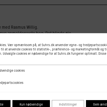
le med Rasmus Willig.
 nye anmelderroste bog: Det blinde øje.
okies. Vær opmærksom på, at Suhrs.dk anvender egne- og tredjepartscookie
 til at anvende cookies til statistik-, præference- og marketingformål og ti
 Udvalgte cookies er nødvendige for at Suhrs.dk fungerer optimalt. Disse
demonstration af sproglig præcision, af mådehold, af res
ge cookies
dvendige cookies
 essay og graverjournalistik, og egentlig burde man indst
tscookies
edjepartscookies
lle
Kun nødvendige
Indstillinger
Gem ændr