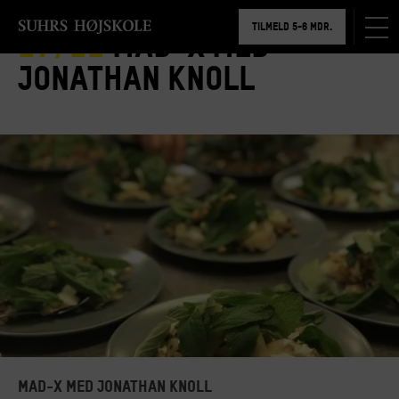
TILMELD 5-6 MDR.
17/11
Mad-X Med
BOOK RUNDVISNING
Jonathan Knoll
MAD-X MED JONATHAN KNOLL