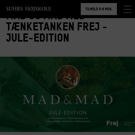
BOOK RUNDVISNING
TILMELD 5-6 MDR.
Mad og mad med
BOOK RUNDVISNING
tænketanken Frej -
jule-edition