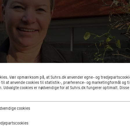
okies. Vær opmærksom på, at Suhrs.dk anvender egne- og tredjepartscookie
 til at anvende cookies til statistik-, præference- og marketingformål og ti
 Udvalgte cookies er nødvendige for at Suhrs.dk fungerer optimalt. Disse
ge cookies
dvendige cookies
tscookies
edjepartscookies