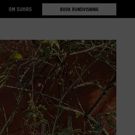
Om Suhrs
BOOK RUNDVISNING
TILMELD 5-6 MDR.
BOOK RUNDVISNING