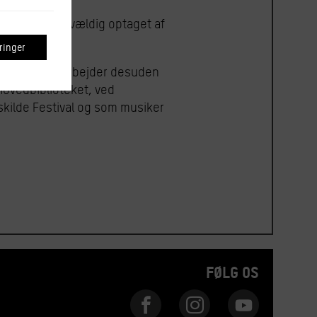
g, og hun er vældig optaget af
inger
talskor. Hun arbejder desuden
Hovedbiblioteket, ved
skilde Festival og som musiker
FØLG OS