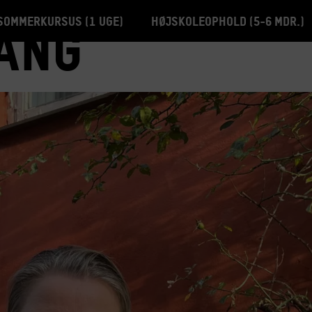
Sommerkursus (1 uge)
Højskoleophold (5-6 mdr.)
vang