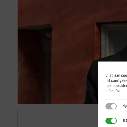
Vi spiser co
dit samtykke
hjemmesiden.
slåes fra.
Nødvendi
Nø
Tredjepar
Tr