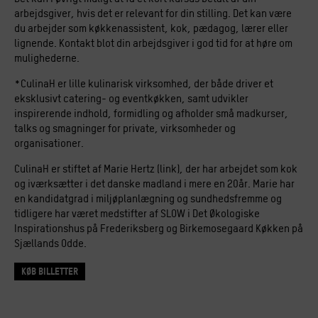
arbejdsgiver, hvis det er relevant for din stilling. Det kan være
du arbejder som køkkenassistent, kok, pædagog, lærer eller
lignende. Kontakt blot din arbejdsgiver i god tid for at høre om
mulighederne.
*CulinaH er lille kulinarisk virksomhed, der både driver et
eksklusivt catering- og eventkøkken, samt udvikler
inspirerende indhold, formidling og afholder små madkurser,
talks og smagninger for private, virksomheder og
organisationer.
CulinaH er stiftet af Marie Hertz (link), der har arbejdet som kok
og iværksætter i det danske madland i mere en 20år. Marie har
en kandidatgrad i miljøplanlægning og sundhedsfremme og
tidligere har været medstifter af SLOW i Det Økologiske
Inspirationshus på Frederiksberg og Birkemosegaard Køkken på
Sjællands Odde.
Køb billetter