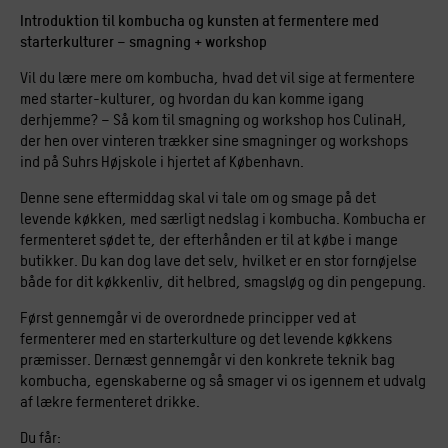
Introduktion til kombucha og kunsten at fermentere med
starterkulturer – smagning + workshop
Vil du lære mere om kombucha, hvad det vil sige at fermentere
med starter-kulturer, og hvordan du kan komme igang
derhjemme? – Så kom til smagning og workshop hos CulinaH,
der hen over vinteren trækker sine smagninger og workshops
ind på Suhrs Højskole i hjertet af København.
Denne sene eftermiddag skal vi tale om og smage på det
levende køkken, med særligt nedslag i kombucha. Kombucha er
fermenteret sødet te, der efterhånden er til at købe i mange
butikker. Du kan dog lave det selv, hvilket er en stor fornøjelse
både for dit køkkenliv, dit helbred, smagsløg og din pengepung.
Først gennemgår vi de overordnede principper ved at
fermenterer med en starterkulture og det levende køkkens
præmisser. Dernæst gennemgår vi den konkrete teknik bag
kombucha, egenskaberne og så smager vi os igennem et udvalg
af lækre fermenteret drikke.
Du får: