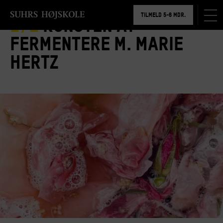
TILMELD 5-6 MDR.
1/2
Kunsten at
BOOK RUNDVISNING
fermentere m. Marie
Hertz