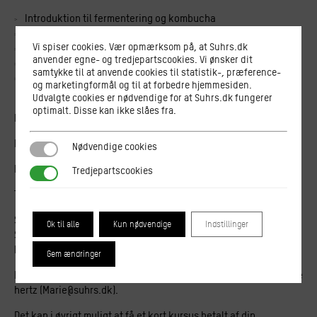
Introduktion til fermentering og kombucha
Smagning
Vi spiser cookies. Vær opmærksom på, at Suhrs.dk
Workshop og egen nybygget kombucha + SCOBY med hjem
anvender egne- og tredjepartscookies. Vi ønsker dit
Lille opskrifthæfte
samtykke til at anvende cookies til statistik-, præference-
Lille snack, og et glas ren vin, kombucha, te eller kaffe efter
og marketingformål og til at forbedre hjemmesiden.
eget ønske.
Udvalgte cookies er nødvendige for at Suhrs.dk fungerer
optimalt. Disse kan ikke slåes fra.
Pris 450kr
Børn under 8 år kan efter aftale følge med gratis
Nødvendige cookies
Nødvendige cookies
Dato: 1. feb. 2024
Tredjepartscookies
Tredjepartscookies
Tid: kl. 16:00 – 18:00
Sted:
Ok til alle
Kun nødvendige
Indstillinger
Suhrs Højskole
Pustervig 8, 1126 København
Gem ændringer
Eventuelle spørgsmål vedrørende kurserne bedes rettet til Marie
hertz (Marie@suhrs.dk).
Det kan i øvrigt muligt at få et kort kursus betalt af din