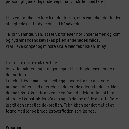
personligt guide dig undervejs, når vi nørder med leret.
Et event for dig der kan li at drikke vin, men især dig, der finder
stor glæde i at fordybe dig i et håndværk.
Ta’ din veninde, ven, søster, bror eller Mor under armen og kom
og nyd hinandens selvskab på en anderledes måde.
Vi vil lave kopper og mindre skåle med teknikken ‘inlay’.
Læs mere om teknikken her:
Inlay-teknikken tager udgangspunkt i arbejdet med farver og
dekoration.
En teknik hvor man kan nedlægge andre former og andre
nuancer af ler i det allerede modellerede eller rullede ler. Med
denne teknik kan du anvende en farverig dekoration af leret
allerede i konstruktionsfasen og på denne måde oprette flere
lag til den endelige dekoration. Teknikken gør det muligt at
tegne med ler og bruge leroverfladen som lærred.
Program