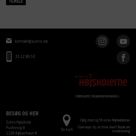
TILMELD
kontakt@suhrs.dk
33 12 80 53
BESØG OS HER
Følg med og få vores
Nyhedsbrev
Suhrs Højskole
Overvejer du at blive elev?
Book en
Pustervig 8
Se kort
rundvisning
1126 København K