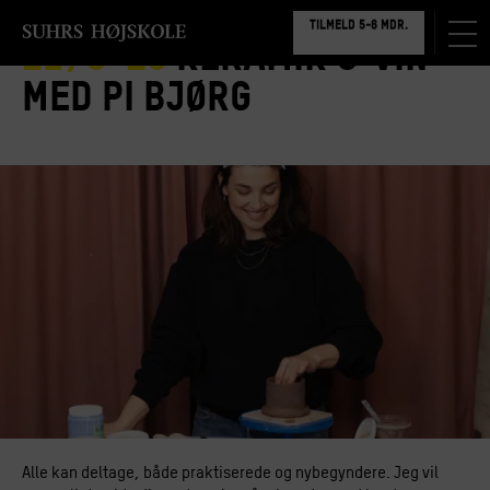
TILMELD 5-6 MDR.
BOOK RUNDVISNING
21/8-25
Keramik & vin
med Pi Bjørg
Alle kan deltage, både praktiserede og nybegyndere. Jeg vil