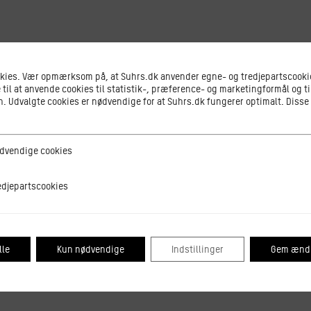
okies. Vær opmærksom på, at Suhrs.dk anvender egne- og tredjepartscookie
 til at anvende cookies til statistik-, præference- og marketingformål og ti
 Udvalgte cookies er nødvendige for at Suhrs.dk fungerer optimalt. Disse
ge cookies
dvendige cookies
tscookies
edjepartscookies
lle
Kun nødvendige
Indstillinger
Gem ændr