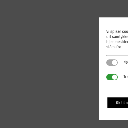
Vi spiser co
dit samtykke
hjemmesiden.
slåes fra.
Nødvendi
Nø
Tredjepar
Tr
Ok til a