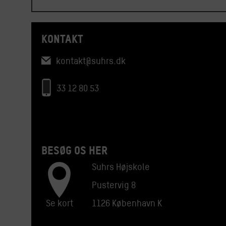
KONTAKT
kontakt@suhrs.dk
33 12 80 53
BESØG OS HER
Suhrs Højskole
Pustervig 8
Se kort
1126 København K