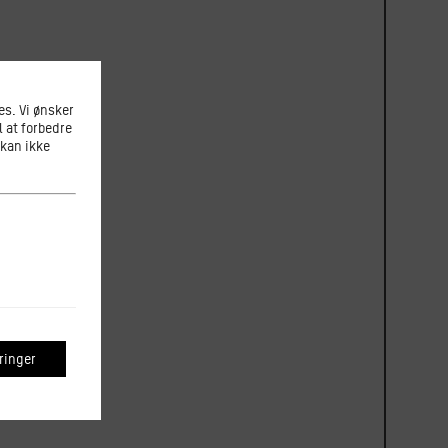
s. Vi ønsker
l at forbedre
 kan ikke
inger