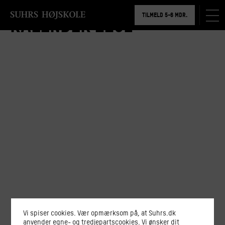
BOOK RUNDVISNING
TILMELD 5-6 MDR.
Kalender 2201
BOOK RUNDVISNING
Vi spiser cookies. Vær opmærksom på, at Suhrs.dk
anvender egne- og tredjepartscookies. Vi ønsker dit