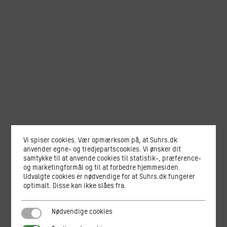
Vi spiser cookies. Vær opmærksom på, at Suhrs.dk
anvender egne- og tredjepartscookies. Vi ønsker dit
samtykke til at anvende cookies til statistik-, præference-
og marketingformål og til at forbedre hjemmesiden.
Udvalgte cookies er nødvendige for at Suhrs.dk fungerer
optimalt. Disse kan ikke slåes fra.
Nødvendige cookies
Nødvendige cookies