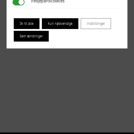
Tredjepartscookies
Tredjepartscookies
Ok til alle
Kun nødvendige
Indstillinger
Gem ændringer