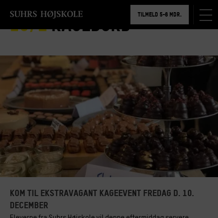
BOOK RUNDVISNING
TILMELD 5-6 MDR.
10/2
Kagebord
BOOK RUNDVISNING
Kom til ekstravagant kageevent fredag d. 10.
december
Eleverne fra Suhrs Højskole vil denne eftermiddag servere