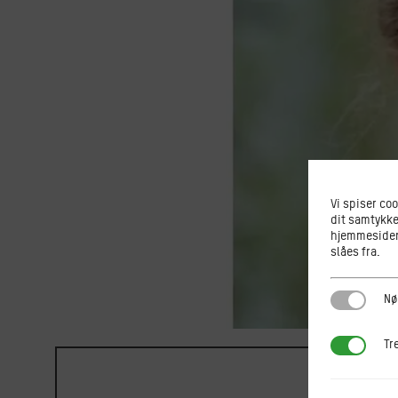
Vi spiser co
dit samtykke
hjemmesiden.
slåes fra.
Nødvendi
Nø
Tredjepar
Tr