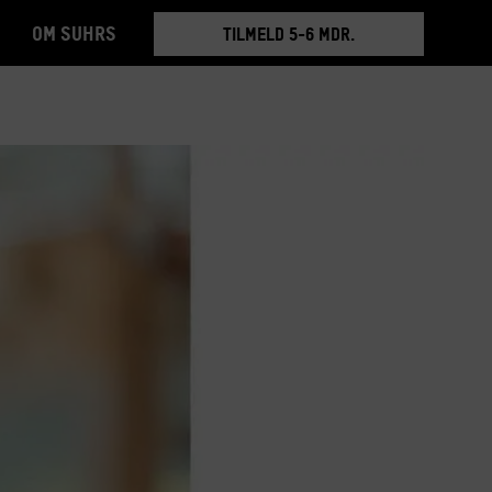
TILMELD 5-6 MDR.
Om Suhrs
BOOK RUNDVISNING