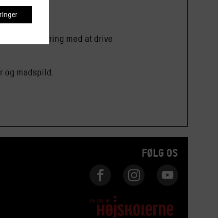
inger
og særlig erfaring med at drive
r og madspild.
FØLG OS