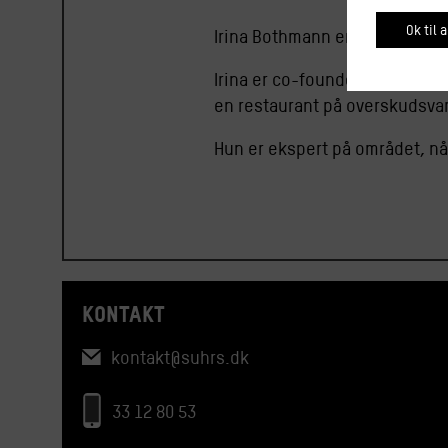
Ok til a
Irina Bothmann er kok, underv
Rub & S
Irina er co-founder af
en restaurant på overskudsvar
Hun er ekspert på området, nå
KONTAKT
kontakt@suhrs.dk
33 12 80 53