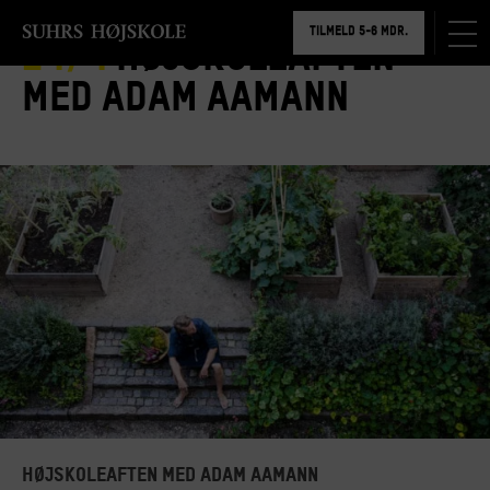
TILMELD 5-6 MDR.
24/4
Højskoleaften
BOOK RUNDVISNING
med Adam Aamann
højskoleaften med adam aamann