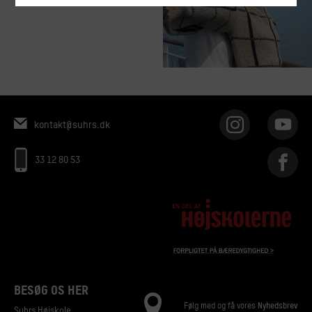
kontakt@suhrs.dk
33 12 80 53
BESØG OS HER
Følg med og få vores
Nyhedsbrev
Suhrs Højskole