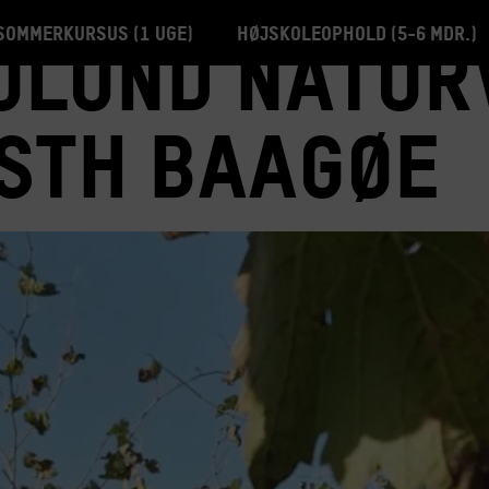
Sommerkursus (1 uge)
Højskoleophold (5-6 mdr.)
lund Naturv
sth Baagøe