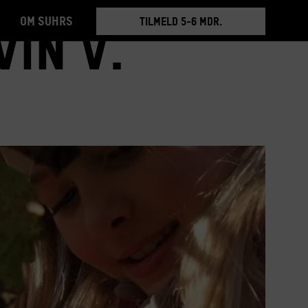
Om Suhrs
BOOK RUNDVISNING
in v.
TILMELD 5-6 MDR.
BOOK RUNDVISNING