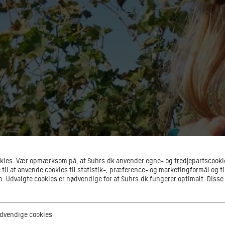
okies. Vær opmærksom på, at Suhrs.dk anvender egne- og tredjepartscookie
 til at anvende cookies til statistik-, præference- og marketingformål og ti
 Udvalgte cookies er nødvendige for at Suhrs.dk fungerer optimalt. Disse
ge cookies
dvendige cookies