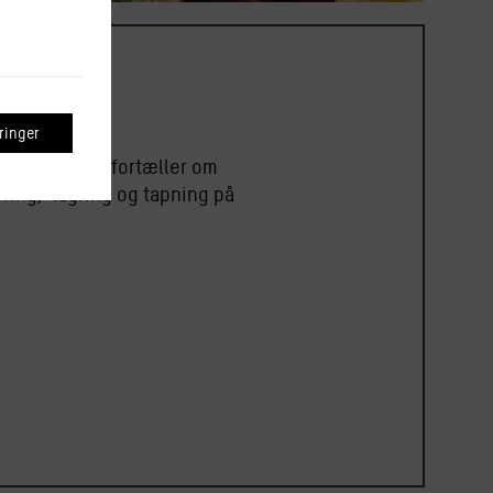
inger
und Naturvin fortæller om
ering, lagring og tapning på