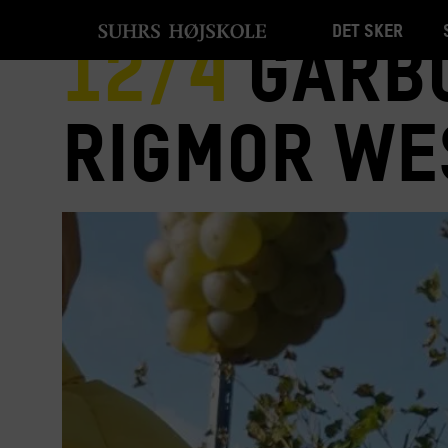
Det sker
12/4
Garbo
Rigmor We