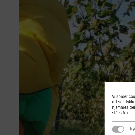
Vi spiser co
dit samtykke
hjemmesiden.
slåes fra.
Nødvendi
Nø