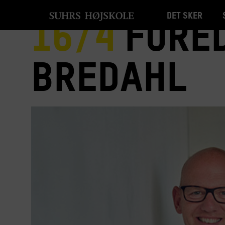
Det sker
16/4
Fored
Bredahl