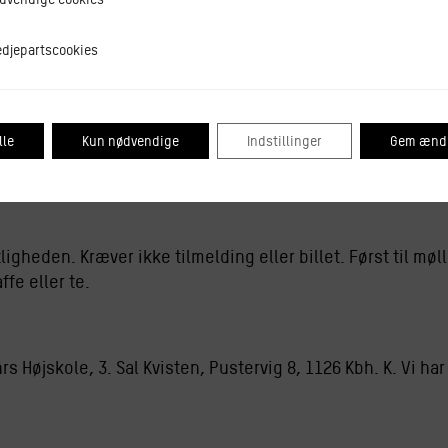
tscookies
edjepartscookies
 smag, sensorik og neurogastronomi som løftestang i den
tter og foredragsholder og ekspert i neurogastronomi, me
lle
Kun nødvendige
Indstillinger
Gem ændr
tel og Restaurant Skolen i Valby.
om hvordan du kan lave fantastisk grøn mad uden at savn
ligheden. Kræver ikke tilmelding eller billet. Først til møll
fe eller te.
hrs Højskole, 3. Sal Kvisten, Pustervig 8, 1126 Kbh. K. Vi h