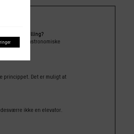
 grønne omstilling?
dlem af det Gastronomiske
inger
e kødet!
e princippet. Det er muligt at
ar desværre ikke en elevator.