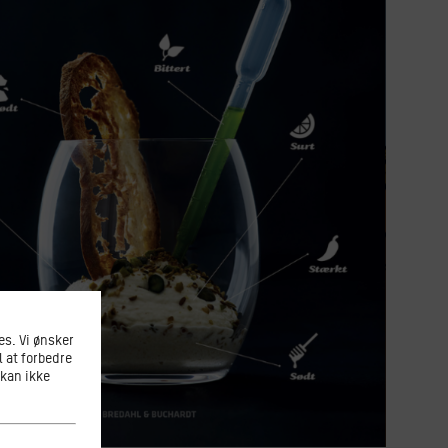
s. Vi ønsker
l at forbedre
 kan ikke