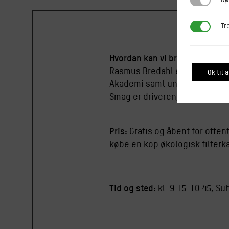
Tredjepar
Tr
Hvordan kan vi bruge viden om
Rasmus Bredahl er kok, forfa
Ok til a
Akademi samt underviser på Ho
Smag er driveren, kom og hør 
Pris:
Gratis og åbent for offent
købe en kop økologisk filterkaf
Tid og sted:
kl. 9.15-10.45, Su