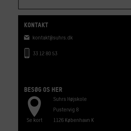
KONTAKT
kontakt@suhrs.dk
33 12 80 53
BESØG OS HER
Suhrs Højskole
Pustervig 8
Se kort
1126 København K