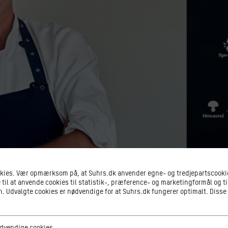
okies. Vær opmærksom på, at Suhrs.dk anvender egne- og tredjepartscookie
 til at anvende cookies til statistik-, præference- og marketingformål og ti
 Udvalgte cookies er nødvendige for at Suhrs.dk fungerer optimalt. Disse
ge cookies
dvendige cookies