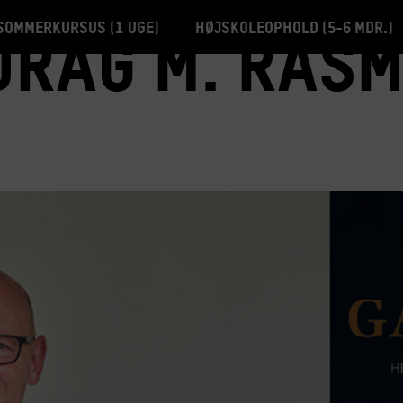
Sommerkursus (1 uge)
Højskoleophold (5-6 mdr.)
rag m. Ras