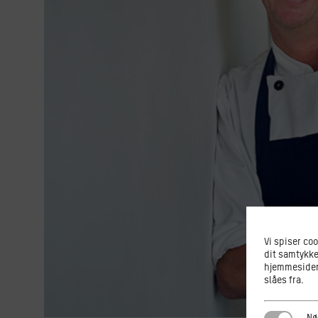
Vi spiser co
dit samtykke
hjemmesiden.
slåes fra.
Nødvendi
Nø