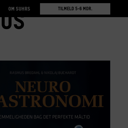
Om Suhrs
BOOK RUNDVISNING
mus