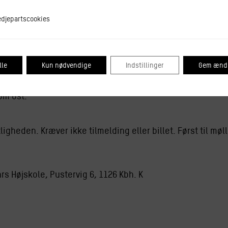
tscookies
edjepartscookies
lle
Kun nødvendige
Indstillinger
Gem ændr
n få tilfredsstillet vores oste-craving – uden ost? Astrid B
e osterevolution og forklarer, hvad vi skal have planter ti
om ost.
ligheden. Kræver ikke tilmelding eller billet. Først til møl
hrs Højskole, Pustervig 6, 1126 Kbh. K