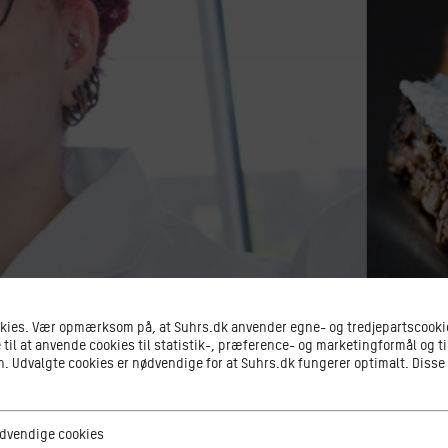
okies. Vær opmærksom på, at Suhrs.dk anvender egne- og tredjepartscookie
 til at anvende cookies til statistik-, præference- og marketingformål og ti
 Udvalgte cookies er nødvendige for at Suhrs.dk fungerer optimalt. Disse
ge cookies
dvendige cookies