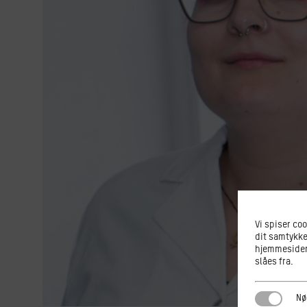
Vi spiser co
dit samtykke
hjemmesiden.
slåes fra.
Nødvendi
Nø