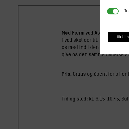
Tredjepar
Tr
Mød Færm ved Astrid Bonke
Ok til a
Hvad skal der til, for at vi ka
os med ind i den plantebasered
give os den samme nydelse s
Pris:
Gratis og åbent for offent
Tid og sted:
kl. 9.15-10.45, Su