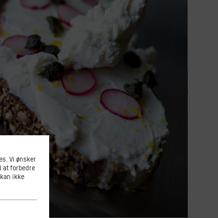
s. Vi ønsker
l at forbedre
 kan ikke