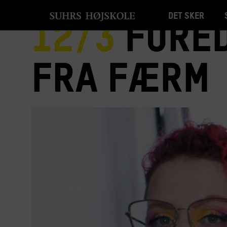
Det sker
12/3
Fored
fra Færm