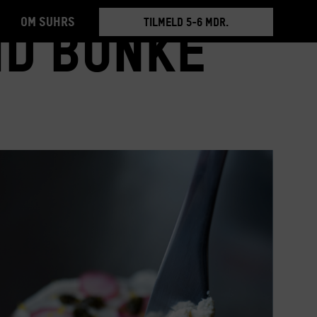
Om Suhrs
BOOK RUNDVISNING
id Bonke