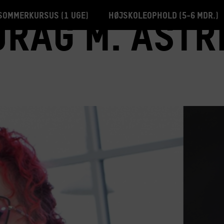
Sommerkursus (1 uge)
Højskoleophold (5-6 mdr.)
rag m. Astr