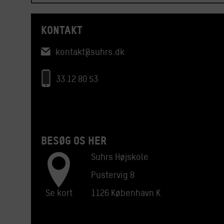
KONTAKT
kontakt@suhrs.dk
33 12 80 53
BESØG OS HER
Suhrs Højskole
Pustervig 8
Se kort
1126 København K