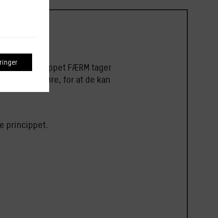
inger
onke fra start-uppet FÆRM tager
l at kunne gøre, for at de kan
le princippet.