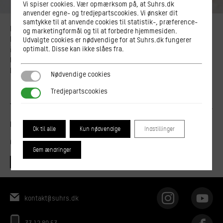
Vi spiser cookies. Vær opmærksom på, at Suhrs.dk
anvender egne- og tredjepartscookies. Vi ønsker dit
samtykke til at anvende cookies til statistik-, præference-
En snak med Helene Plett Forchhammer om hendes nye
og marketingformål og til at forbedre hjemmesiden.
kogebog, hendes madinteresse og vej til, hvor hun er
Udvalgte cookies er nødvendige for at Suhrs.dk fungerer
optimalt. Disse kan ikke slåes fra.
idag. Suhrs elever byder på en smuk og gennemført
langbordsmiddag fra bogen og som prikken over i’et, har vi
Helene med til bords.
Nødvendige cookies
Nødvendige cookies
Tredjepartscookies
Tredjepartscookies
Tid og sted:
27. november kl. 18, Pustervig 8, 1126 København K.
Pris:
110 kr. excl. billetgebyr. Billetten købes på forhånd.
Ok til alle
Kun nødvendige
Indstillinger
Obs. Arrangementet er primært for Suhrs-elever.
Gem ændringer
Køb billet
kontakt@suhrs.dk
33 12 80 53