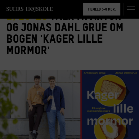
BOOK RUNDVISNING
TILMELD 5-6 MDR.
1/10-25
Talk m. Anton
BOOK RUNDVISNING
og Jonas Dahl Grue om
bogen 'Kager lille
mormor'