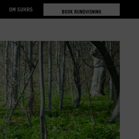
Om Suhrs
BOOK RUNDVISNING
TILMELD 5-6 MDR.
BOOK RUNDVISNING