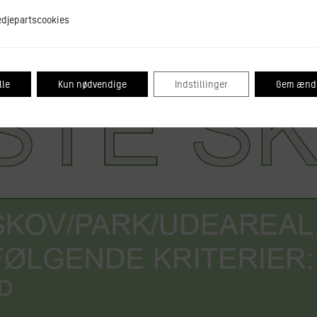
tscookies
edjepartscookies
lle
Kun nødvendige
Indstillinger
Gem ændr