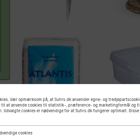
okies. Vær opmærksom på, at Suhrs.dk anvender egne- og tredjepartscookie
 til at anvende cookies til statistik-, præference- og marketingformål og ti
 Udvalgte cookies er nødvendige for at Suhrs.dk fungerer optimalt. Disse
ge cookies
dvendige cookies