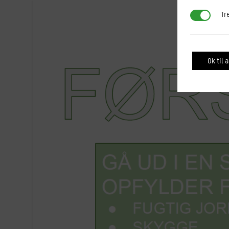
Tredjepar
Tr
Ok til a