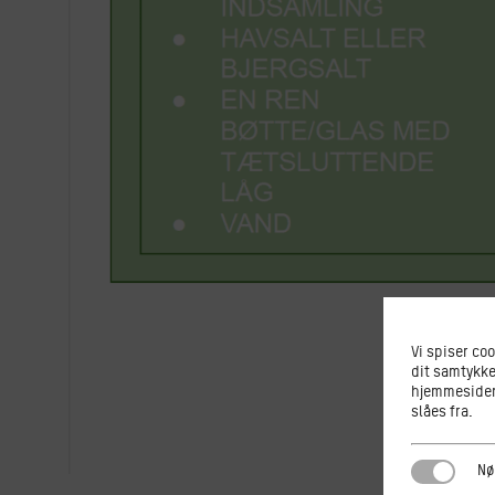
Vi spiser co
dit samtykke
hjemmesiden.
slåes fra.
Nødvendi
Nø